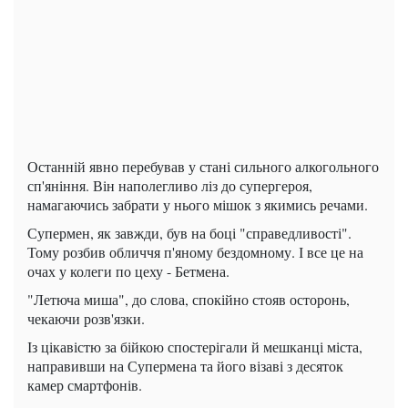
Останній явно перебував у стані сильного алкогольного
сп'яніння. Він наполегливо ліз до супергероя,
намагаючись забрати у нього мішок з якимись речами.
Супермен, як завжди, був на боці "справедливості".
Тому розбив обличчя п'яному бездомному. І все це на
очах у колеги по цеху - Бетмена.
"Летюча миша", до слова, спокійно стояв осторонь,
чекаючи розв'язки.
Із цікавістю за бійкою спостерігали й мешканці міста,
направивши на Супермена та його візаві з десяток
камер смартфонів.