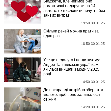
Бюджетні, але неймовірно
романтичні подарунки на 14
лютого: як висловити почуття без
зайвих витрат
19:50 30.01.25
Скільки речей можна прати за
один раз
18:50 30.01.25
Усе це недолуго і по-дитячому:
Андре Тан підказав українкам,
які лахи вийшли з моди у 2025
році
14:50 30.01.25
Де насправді потрібно зберігати
молоко, щоб воно залишалося
свіжим
14:20 30.01.25