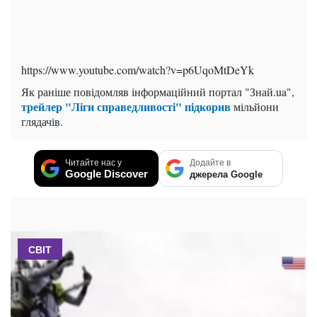
https://www.youtube.com/watch?v=p6UqoMtDeYk
Як раніше повідомляв інформаційний портал "Знай.ua",
трейлер "Ліги справедливості" підкорив
мільйони
глядачів.
Читайте нас у
Додайте в
Google Discover
джерела Google
СВІТ