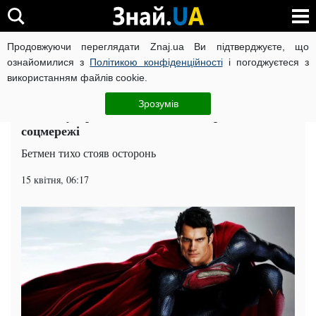
Продовжуючи переглядати Znaj.ua Ви підтверджуєте, що
ВІЙНА РОСІЇ ПРОТИ УКРАЇНИ
КОРОНАВІРУС В УКРАЇНІ І
ознайомилися з
Політикою конфіденційності
і погоджуєтеся з
використанням файлів cookie.
Головна
Попкорн
ЧИТАТЬ НА РУССКОМ
Зрозумів
Бійка Супермена з безхатьком порвала
соцмережі
Бетмен тихо стояв осторонь
15 квітня, 06:17