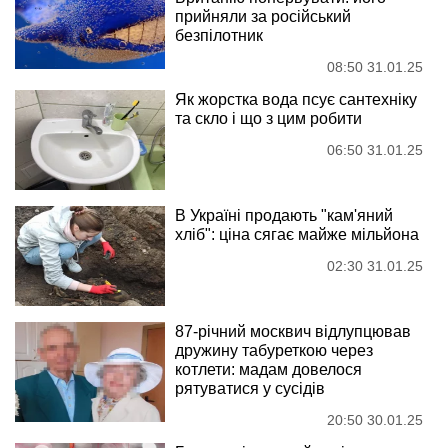
прийняли за російський
безпілотник
08:50 31.01.25
Як жорстка вода псує сантехніку
та скло і що з цим робити
06:50 31.01.25
В Україні продають "кам'яний
хліб": ціна сягає майже мільйона
02:30 31.01.25
87-річний москвич відлупцював
дружину табуреткою через
котлети: мадам довелося
рятуватися у сусідів
20:50 30.01.25