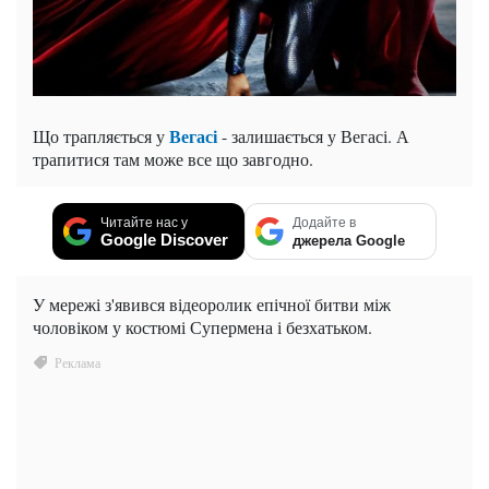
Вегасі
Що трапляється у
- залишається у Вегасі. А
трапитися там може все що завгодно.
Читайте нас у
Додайте в
Google Discover
джерела Google
У мережі з'явився відеоролик епічної битви між
чоловіком у костюмі Супермена і безхатьком.