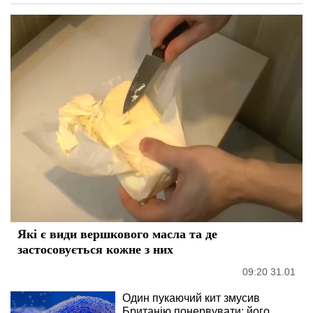
Які є види вершкового масла та де
застосовується кожне з них
09:20 31.01
Один пукаючий кит змусив
Британію понервувати: його