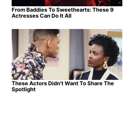
From Baddies To Sweethearts: These 9
Actresses Can Do It All
These Actors Didn't Want To Share The
Spotlight
ПОПУЛЯРНІ НОВИНИ
Оплата комуналки в "Ощадбанку": можна