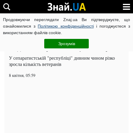
Продовжуючи переглядати Znaj.ua Ви підтверджуєте, що
ВІЙНА РОСІЇ ПРОТИ УКРАЇНИ
КОРОНАВІРУС В УКРАЇНІ І
ознайомилися з
Політикою конфіденційності
і погоджуєтеся з
використанням файлів cookie.
Головна
Суспільство
ЧИТАТЬ НА РУССКОМ
Зрозумів
У "ДНР" до 9 травня наклонували ветеранів
У сепаратистській "республіці" дивним чином різко
зросла кількість ветеранів
8 квітня, 05:59