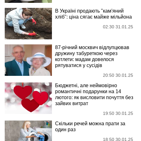
В Україні продають "кам'яний
хліб": ціна сягає майже мільйона
02:30 31.01.25
87-річний москвич відлупцював
дружину табуреткою через
котлети: мадам довелося
рятуватися у сусідів
20:50 30.01.25
Бюджетні, але неймовірно
романтичні подарунки на 14
лютого: як висловити почуття без
зайвих витрат
19:50 30.01.25
Скільки речей можна прати за
один раз
18:50 30.01.25