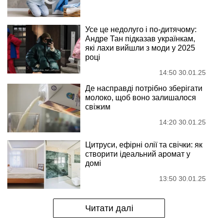
Усе це недолуго і по-дитячому:
Андре Тан підказав українкам,
які лахи вийшли з моди у 2025
році
14:50 30.01.25
Де насправді потрібно зберігати
молоко, щоб воно залишалося
свіжим
14:20 30.01.25
Цитруси, ефірні олії та свічки: як
створити ідеальний аромат у
домі
13:50 30.01.25
Читати далі