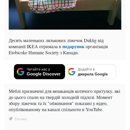
Десять маленьких лялькових ліжечок Duktig від
подарунок
компанії IKEA отримала в
організація
Etobicoke Humane Society з Канади.
Читайте нас у
Додайте в
Google Discover
джерела Google
Меблі призначені для мешканців котячого притулку, які
до цього спали на твердій холодній підлозі. Момент
збору ліжечок та їх "обживання" показані у відео,
опублікованому на каналі спільноти в YouTube.