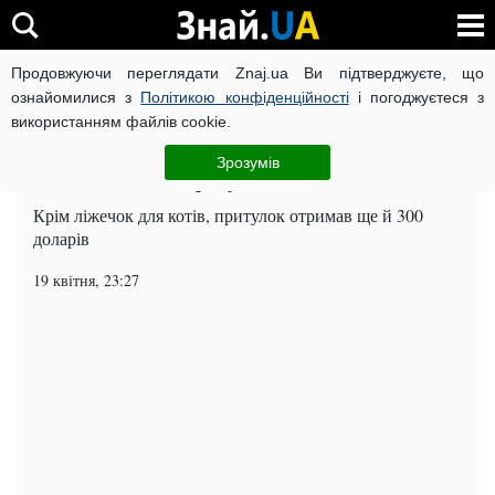
Продовжуючи переглядати Znaj.ua Ви підтверджуєте, що
ВІЙНА РОСІЇ ПРОТИ УКРАЇНИ
КОРОНАВІРУС В УКРАЇНІ І
ознайомилися з
Політикою конфіденційності
і погоджуєтеся з
використанням файлів cookie.
Головна
Попкорн
ЧИТАТЬ НА РУССКОМ
Зрозумів
ІКЕА вклала безпритульних котів в ліжка
Крім ліжечок для котів, притулок отримав ще й 300
доларів
19 квітня, 23:27