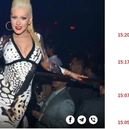
15:2
15:1
15:0
15:0