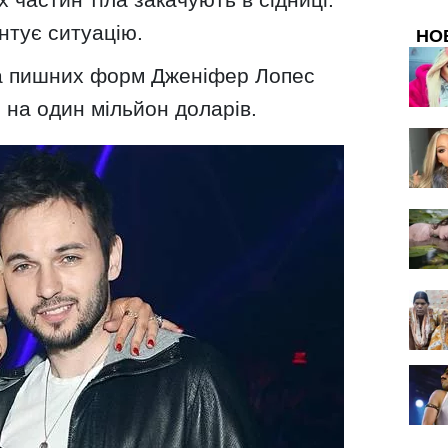
нтує ситуацію.
НО
а пишних форм Дженіфер Лопес
і на один мільйон доларів.