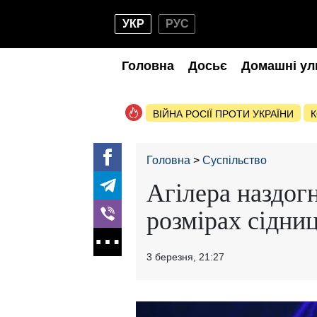
УКР
РУС
Головна
Досьє
Домашні ул
ВІЙНА РОСІЇ ПРОТИ УКРАЇНИ
К
Головна
Суспільство
Агілера наздог
розмірах сідни
3 березня, 21:27