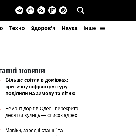
о
Техно
Здоров'я
Наука
Інше
танні новини
Більше світла в домівках:
0
критичну інфраструктуру
поділили на зимову та літню
Ремонт доріг в Одесі: перекрито
5
десятки вулиць — список адрес
Мавіки, зарядні станції та
7