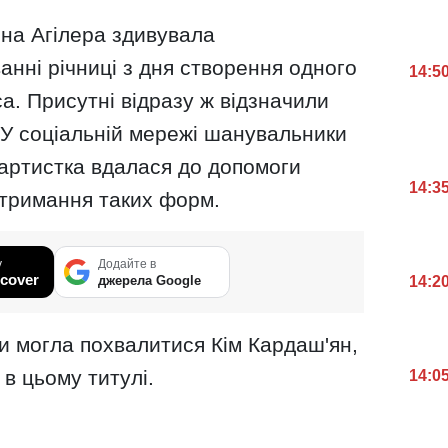
іна Агілера здивувала
анні річниці з дня створення одного
14:5
са. Присутні відразу ж відзначили
. У соціальній мережі шанувальники
 артистка вдалася до допомоги
14:3
отримання таких форм.
у
Додайте в
cover
14:2
джерела Google
 могла похвалитися Кім Кардаш'ян,
 в цьому титулі.
14:0