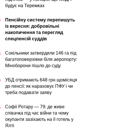
будує на Теремках
Пенсійну систему перепишуть
0
із вересня: добровільні
накопичення та перегляд
спецпенсій суддів
Сокільники затвердили 146 га під
5
багатоповерхівки біля аеропорту:
Міноборони пішло до суду
УБД отримають 648 грн щомісяця
0
до пенсії: як нараховує ПФУ і чи
треба подавати заяву
Софії Ротару — 79: де живе
5
співачка під час війни та чому
окупанти зазіхають на її готель у
Ялті