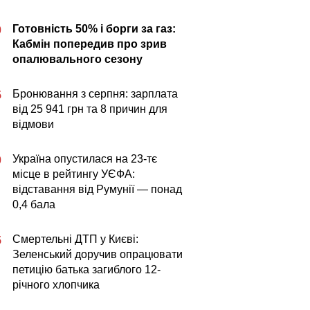
Готовність 50% і борги за газ:
0
Кабмін попередив про зрив
опалювального сезону
Бронювання з серпня: зарплата
5
від 25 941 грн та 8 причин для
відмови
Україна опустилася на 23-тє
0
місце в рейтингу УЄФА:
відставання від Румунії — понад
0,4 бала
Смертельні ДТП у Києві:
5
Зеленський доручив опрацювати
петицію батька загиблого 12-
річного хлопчика