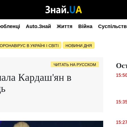
юбленці
Auto.Знай
Життя
Війна
Суспільств
ОРОНАВІРУС В УКРАЇНІ І СВІТІ
НОВИНИ ДНЯ
Ос
ЧИТАТЬ НА РУССКОМ
нала Кардаш'ян в
15:5
ць
15:3
15:2