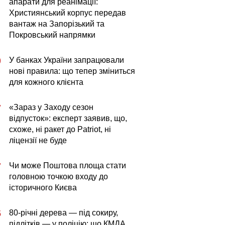
апарати для реанімації:
Християнський корпус передав
вантаж на Запорізький та
Покровський напрямки
У банках України запрацювали
0
нові правила: що тепер зміниться
для кожного клієнта
«Зараз у Заходу сезон
7
відпусток»: експерт заявив, що,
схоже, ні ракет до Patriot, ні
ліцензії не буде
Чи може Поштова площа стати
7
головною точкою входу до
історичного Києва
80-річні дерева — під сокиру,
5
підлітків — у поліцію: що КМДА