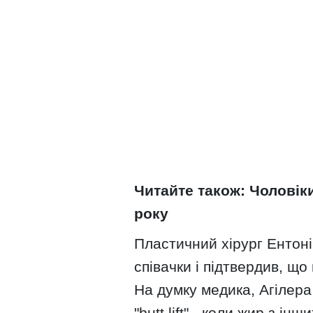
Читайте також: Чоловік
року
Пластичний хірург Ентон
співачки і підтвердив, що
На думку медика, Агілера
"butt lift" - коли жир з ін