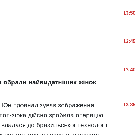
13:5
13:4
13:4
и обрали найвидатніших жінок
і Юн проаналізував зображення
13:3
 поп-зірка дійсно зробила операцію.
 вдалася до бразильської технології
ших частин тіла закачують в сідниці.