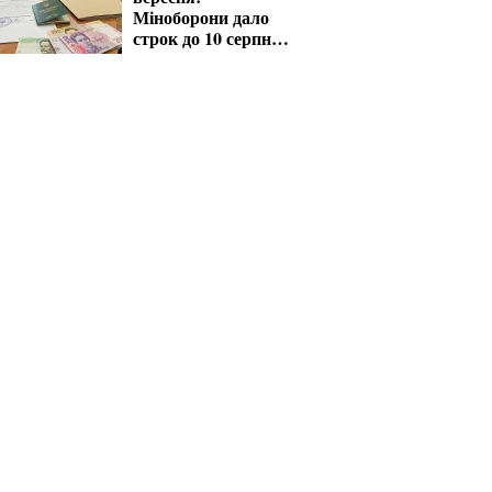
Міноборони дало
строк до 10 серпня
для критичних
підприємств