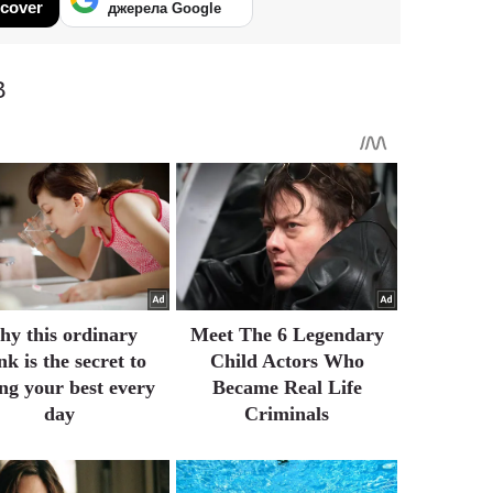
cover
джерела Google
В
y this ordinary
Meet The 6 Legendary
nk is the secret to
Child Actors Who
ing your best every
Became Real Life
day
Criminals