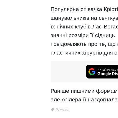
Популярна співачка Кріст
шанувальників на святкув
їх нічних клубів Лас-Вега
значні розміри її сідниць
повідомляють про те, що
пластичних хірургів для 
Читайте нас 
Google Dis
Раніше пишними формами
але Агілера її наздогнала