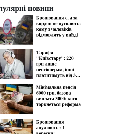
пулярні новини
Бронювання є, а за
кордон не пускають:
кому з чоловіків
відмовлять у виїзді
Тарифи
"Київстару": 220
грн лише
пенсіонерам, інші
платитимуть від 370
грн
Мінімальна пенсія
6000 грн, базова
виплата 3000: кого
торкнеться реформа
Бронювання
анулюють з 1
вересня: