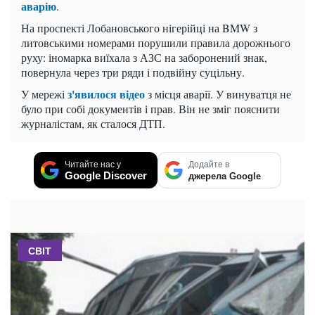
аварію
.
На проспекті Лобановського нігерійці на BMW з
литовськими номерами порушили правила дорожнього
руху: іномарка виїхала з АЗС на заборонений знак,
повернула через три ряди і подвійну суцільну.
з'явилося відео
У мережі
з місця аварії. У винуватця не
було при собі документів і прав. Він не зміг пояснити
журналістам, як сталося ДТП.
Читайте нас у
Додайте в
Google Discover
джерела Google
СВІТ