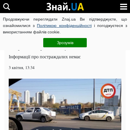
Продовжуючи переглядати Znaj.ua Ви підтверджуєте, що
ВІЙНА РОСІЇ ПРОТИ УКРАЇНИ
КОРОНАВІРУС В УКРАЇНІ І
ознайомилися з
Політикою конфіденційності
і погоджуєтеся з
використанням файлів cookie.
Головна
Події
ЧИТАТЬ НА РУССКОМ
Зрозумів
Потрійна аварія заблокувала Південний міст
Інформації про постраждалих немає
3 квітня, 13:34