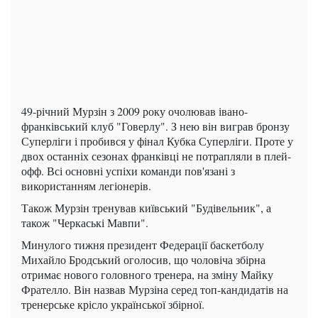
49-річний Мурзін з 2009 року очолював івано-
франківський клуб "Говерлу". З нею він виграв бронзу
Суперліги і пробився у фінал Кубка Суперліги. Проте у
двох останніх сезонах франківці не потрапляли в плей-
офф. Всі основні успіхи команди пов'язані з
використанням легіонерів.
Також Мурзін тренував київський "Будівельник", а
також "Черкаські Мавпи".
Минулого тижня президент Федерації баскетболу
Михайло Бродський оголосив, що чоловіча збірна
отримає нового головного тренера, на зміну Майку
Фрателло. Він назвав Мурзіна серед топ-кандидатів на
тренерське крісло української збірної.