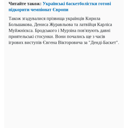
Читайте також:
Українські баскетболістки готові
підкорити чемпіонат Європи
Також згадувалися прізвища українців Кирила
Большакова, Дениса Журавльова та латвійця Карліса
Муйжнієкса. Бродського і Мурзіна пов'язують давні
приятельські стосунки. Вони почались ще з часів
ігрових виступів Євгена Вікторовича за "Денді-Баскет".