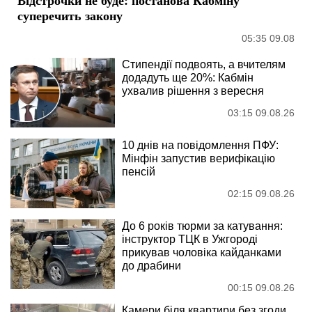
Відстрочки не буде: постанова Кабміну
суперечить закону
05:35 09.08
Стипендії подвоять, а вчителям
додадуть ще 20%: Кабмін
ухвалив рішення з вересня
03:15 09.08.26
10 днів на повідомлення ПФУ:
Мінфін запустив верифікацію
пенсій
02:15 09.08.26
До 6 років тюрми за катування:
інструктор ТЦК в Ужгороді
прикував чоловіка кайданками
до драбини
00:15 09.08.26
Камери біля квартири без згоди