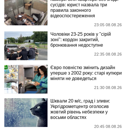
сусідів: юрист назвала три
правила законного
відеоспостереження
23:05 08.08.26
Чоловіки 23-25 років у "сірій
зоні": кордон закритий,
бронювання недоступне
22:35 08.08.26
Євро повністю змінить дизайн
уперше з 2002 року: старі купюри
міняти не доведеться
21:30 08.08.26
Шквали 20 м/с, град і зливи:
Укргідрометцентр оголосив
жовтий рівень небезпеки у
восьми областях
20:45 08.08.26