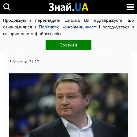
Продовжуючи переглядати Znaj.ua Ви підтверджуєте, що
ВІЙНА РОСІЇ ПРОТИ УКРАЇНИ
КОРОНАВІРУС В УКРАЇНІ І
ознайомилися з
Політикою конфіденційності
і погоджуєтеся з
використанням файлів cookie.
Головна
Спорт
ЧИТАТЬ НА РУССКОМ
Зрозумів
Збірну з баскетболу очолить Євген Мурзін
3 березня, 21:27