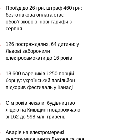
Проїзд до 26 грн, штраф 460 грн:
0
безготівкова оплата стає
обов'язковою, нові тарифи з
серпня
126 постраждалих, 64 дитини: у
5
Львові заборонили
електросамокати до 16 років
18 600 вареників і 250 порцій
0
борщу: український павільйон
підкорив фестиваль у Канаді
Сім років чекали: будівництво
5
ліцею на Київщині подорожчало
зі 162 до 598 млн гривень
Аварія на електромережі
0
знеструмила центр Львова та два