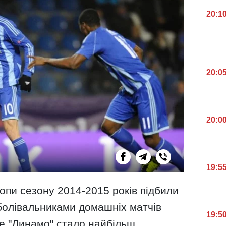
20:1
20:0
20:0
19:5
ропи сезону 2014-2015 років підбили
вболівальниками домашніх матчів
19:5
ке "Динамо" стало найбільш