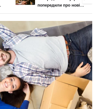
житло не здають навіть
ргів
за низькими цінами