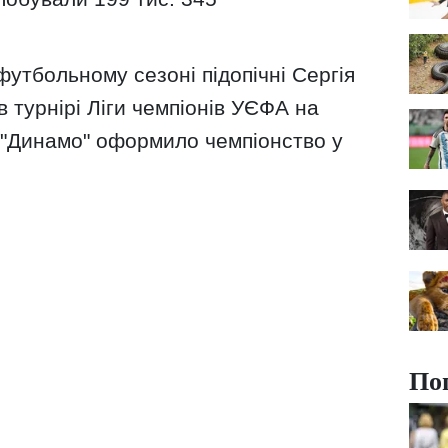
утбольному сезоні підопічні Сергія
 турнірі Ліги чемпіонів УЄФА на
и "Динамо" оформило чемпіонство у
По