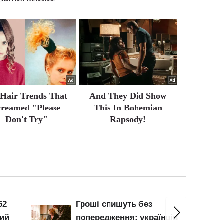
 Hair Trends That
And They Did Show
creamed "Please
This In Bohemian
Don't Try"
Rapsody!
Оренда в Києві: на
нців
Лук'янівці та Дарниці