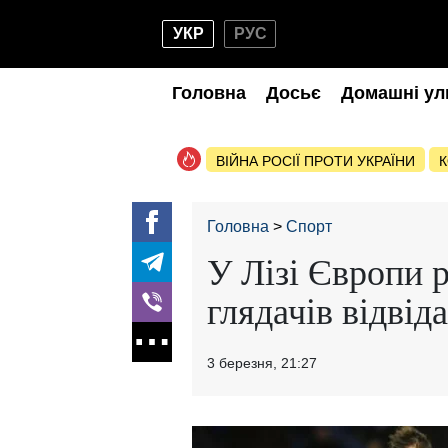
УКР
РУС
Головна
Досьє
Домашні ул
ВІЙНА РОСІЇ ПРОТИ УКРАЇНИ
К
Головна
Спорт
У Лізі Європи 
глядачів відвід
3 березня, 21:27