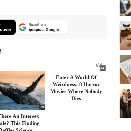
у
Додайте в
cover
джерела Google
В
Enter A World Of
Weirdness: 8 Horror
Movies Where Nobody
Dies
There An Intersex
le? This Finding
Baffles Science