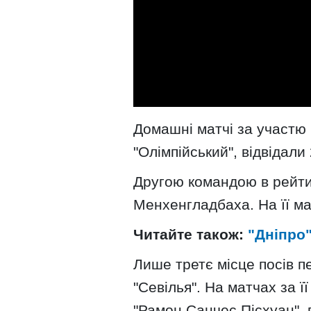
Домашні матчі за участю 
"Олімпійський", відвідали
Другою командою в рейтин
Менхенгладбаха. На її ма
Читайте також:
"Дніпро"
Лише третє місце посів 
"Севілья". На матчах за ї
"Рамон Санчес Пісхуан", 