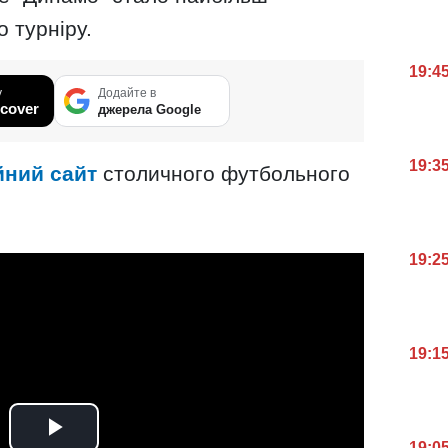
 турніру.
19:4
у
Додайте в
cover
джерела Google
19:3
йний сайт
столичного футбольного
19:2
19:1
19:0