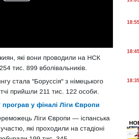
18:5
18:4
киян, які вони проводили на НСК
 254 тис. 899 вболівальників.
гу стала "Боруссія" з німецького
18:3
тчі прийшли 211 тис. 122 особи.
 програв у фіналі Ліги Європи
переможець Ліги Європи — іспанська
НО
ї участю, які проходили на стадіоні
побували 199 тис. 345