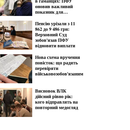
в гаманцях: ПФУ
оновив важливий
показник для
розрахунку виплат
Пенсію урізали з 11
862 до 9 486 грн:
Верховний Суд
зобов'язав ПФУ
відновити виплати
Нова схема вручення
повісток: що радять
перевіряти
військовозобов'язаним
Висновок ВЛК
дійсний рівно рік:
кого відправлять на
повторний медогляд