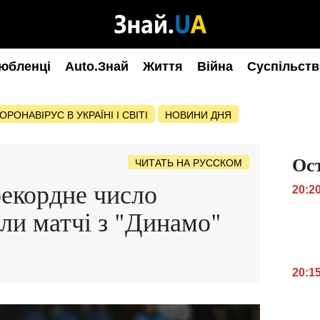
юбленці
Auto.Знай
Життя
Війна
Суспільств
ОРОНАВІРУС В УКРАЇНІ І СВІТІ
НОВИНИ ДНЯ
Ос
ЧИТАТЬ НА РУССКОМ
рекордне число
20:2
али матчі з "Динамо"
20:1