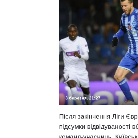
3 березня, 21:27
Після закінчення Ліги Єв
підсумки відвідуваності 
команд-учасниць. Київсь