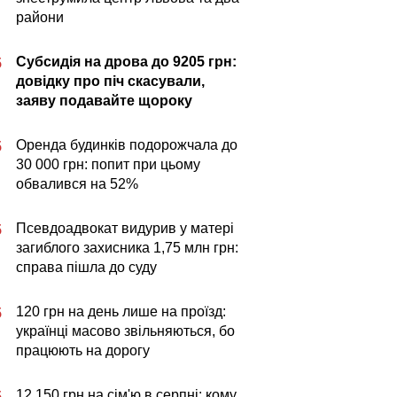
райони
Субсидія на дрова до 9205 грн:
5
довідку про піч скасували,
заяву подавайте щороку
Оренда будинків подорожчала до
5
30 000 грн: попит при цьому
обвалився на 52%
Псевдоадвокат видурив у матері
5
загиблого захисника 1,75 млн грн:
справа пішла до суду
120 грн на день лише на проїзд:
5
українці масово звільняються, бо
працюють на дорогу
12 150 грн на сім'ю в серпні: кому
5