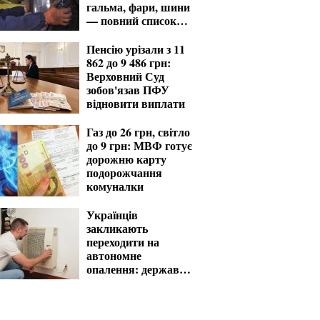
гальма, фари, шини
— повний список
перевірок
Пенсію урізали з 11
862 до 9 486 грн:
Верховний Суд
зобов'язав ПФУ
відновити виплати
Газ до 26 грн, світло
до 9 грн: МВФ готує
дорожню карту
подорожчання
комуналки
Українців
закликають
переходити на
автономне
опалення: держава
компенсує витрати