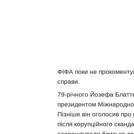
ФІФА поки не прокоменту
справи.
79-річного Йозефа Блатт
президентом Міжнародної 
Пізніше він оголосив про 
після корупційного сканд
заарештували близько дес