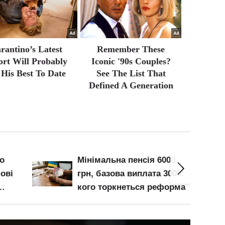
rantino’s Latest
Remember These
ort Will Probably
Iconic '90s Couples?
 His Best To Date
See The List That
Defined A Generation
о
Мінімальна пенсія 6000
нові
грн, базова виплата 3000:
кого торкнеться реформа