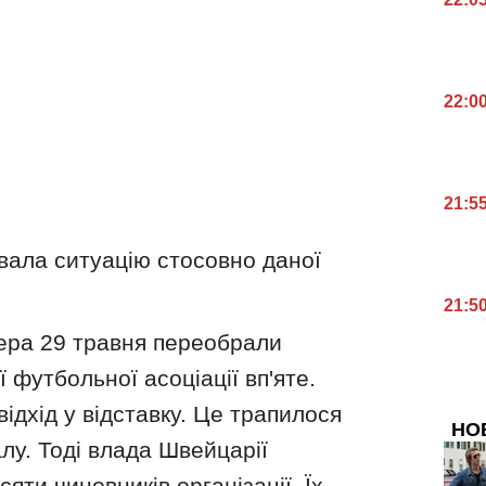
22:0
21:5
вала ситуацію стосовно даної
21:5
ера 29 травня переобрали
футбольної асоціації вп'яте.
відхід у відставку. Це трапилося
НО
алу. Тоді влада Швейцарії
яти чиновників організації. Їх