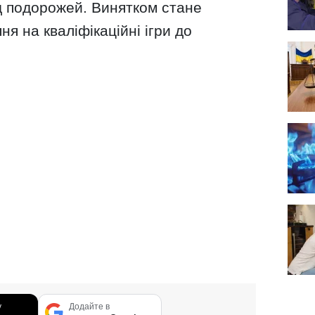
д подорожей. Винятком стане
пня на кваліфікаційні ігри до
у
Додайте в