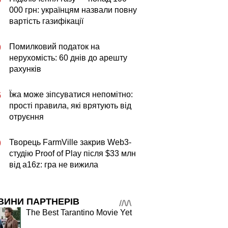
000 грн: українцям назвали повну
вартість газифікації
Помилковий податок на
0
нерухомість: 60 днів до арешту
рахунків
Їжа може зіпсуватися непомітно:
5
прості правила, які врятують від
отруєння
Творець FarmVille закрив Web3-
0
студію Proof of Play після $33 млн
від a16z: гра не вижила
ВИНИ ПАРТНЕРІВ
The Best Tarantino Movie Yet