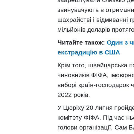
звинувачують в отриманні
шахрайстві і відмиванні 
мільйонів доларів протяго
Читайте також:
Один з ч
екстрадицію в США
Крім того, швейцарська п
чиновників ФІФА, імовірн
виборі країн-господарок ч
2022 років.
У Цюріху 20 липня пройд
комітету ФІФА. Під час н
голови організації. Сам 