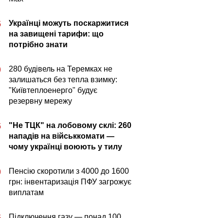
Українці можуть поскаржитися
5
на завищені тарифи: що
потрібно знати
280 будівель на Теремках не
0
залишаться без тепла взимку:
"Київтеплоенерго" будує
резервну мережу
"Не ТЦК" на лобовому склі: 260
5
нападів на військкомати —
чому українці воюють у тилу
Пенсію скоротили з 4000 до 1600
0
грн: інвентаризація ПФУ загрожує
виплатам
Підключення газу — понад 100
5