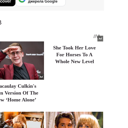
cover
джерела Google
В
She Took Her Love
For Horses To A
Whole New Level
caulay Culkin's
n Version Of The
w ‘Home Alone’