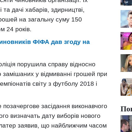
 та дачі хабарів, здирництві,
грошей на загальну суму 150
м 24 років.
иновників ФІФА дав згоду на
оліція порушила справу відносно
о замішаних у відмиванні грошей при
емпіонатів світу з футболу 2018 і
е позачергове засідання виконавчого
По
ього визначать дату виборів нового
Блатер заявив, що найближчим часом