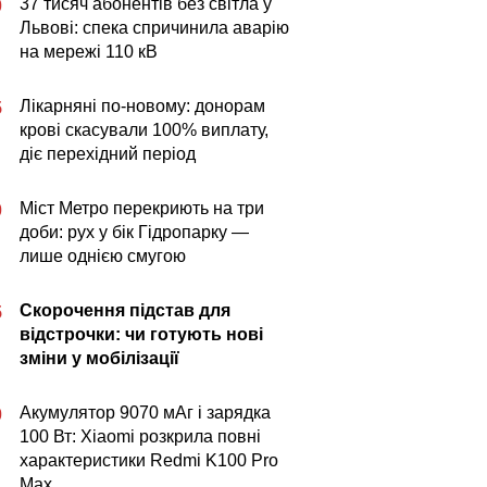
37 тисяч абонентів без світла у
0
Львові: спека спричинила аварію
на мережі 110 кВ
Лікарняні по-новому: донорам
5
крові скасували 100% виплату,
діє перехідний період
Міст Метро перекриють на три
0
доби: рух у бік Гідропарку —
лише однією смугою
Скорочення підстав для
5
відстрочки: чи готують нові
зміни у мобілізації
Акумулятор 9070 мАг і зарядка
0
100 Вт: Xiaomi розкрила повні
характеристики Redmi K100 Pro
Max