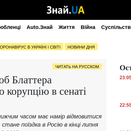
юбленці
Auto.Знай
Життя
Війна
Суспільств
ОРОНАВІРУС В УКРАЇНІ І СВІТІ
НОВИНИ ДНЯ
Ос
ЧИТАТЬ НА РУССКОМ
об Блаттера
23:0
о корупцію в сенаті
22:5
лижчим часом має намір відмовитися
стане поїздка в Росію в кінці липня