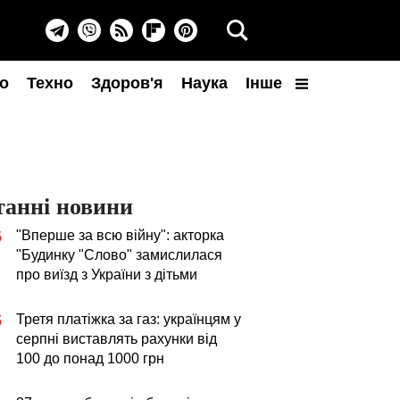
о
Техно
Здоров'я
Наука
Інше
танні новини
"Вперше за всю війну": акторка
5
"Будинку "Слово" замислилася
про виїзд з України з дітьми
Третя платіжка за газ: українцям у
5
серпні виставлять рахунки від
100 до понад 1000 грн