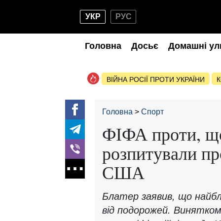
УКР
РУС
Головна
Досьє
Домашні ул
ВІЙНА РОСІЇ ПРОТИ УКРАЇНИ
К
Головна
Спорт
ФІФА проти, щ
розпитували пр
США
Блатер заявив, що найб
від подорожей. Винятком 