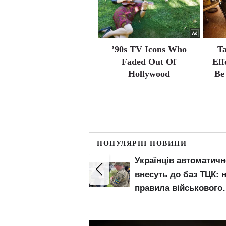
’90s TV Icons Who
Ta
Faded Out Of
Eff
Hollywood
Be
ПОПУЛЯРНІ НОВИНИ
з повітря":
Українців автоматичн
" карає за старі
внесуть до баз ТЦК: 
ня, які вже
правила військового
и силу
обліку