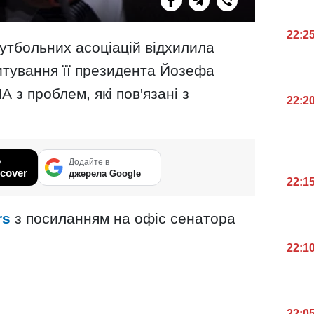
22:2
тбольних асоціацій відхилила
итування її президента Йозефа
з проблем, які пов'язані з
22:2
у
Додайте в
cover
джерела Google
22:1
rs
з посиланням на офіс сенатора
22:1
22:0