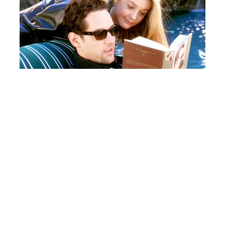
Remember Them? These '90s Couples
Defined An Era—See The Complete List
ПОПУЛЯРНІ НОВИНИ
200+ тисяч у СЗЧ та мільйони в розшуку:
Федоров пропонує поетапний призов