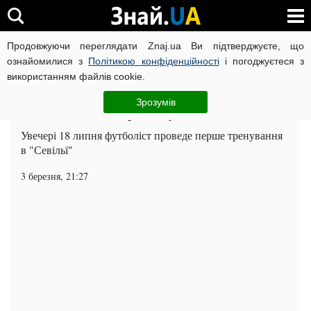
Продовжуючи переглядати Znaj.ua Ви підтверджуєте, що
ВІЙНА РОСІЇ ПРОТИ УКРАЇНИ
КОРОНАВІРУС В УКРАЇНІ І
ознайомилися з
Політикою конфіденційності
і погоджуєтеся з
використанням файлів cookie.
Головна
Спорт
ЧИТАТЬ НА РУССКОМ
Зрозумів
Коноплянка вже в розташуванні «Севільї»
Увечері 18 липня футболіст проведе перше тренування
в "Севільї"
3 березня, 21:27