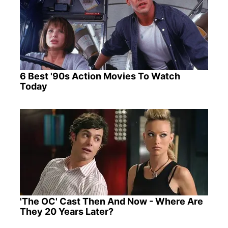
6 Best '90s Action Movies To Watch
Today
'The OC' Cast Then And Now - Where Are
They 20 Years Later?