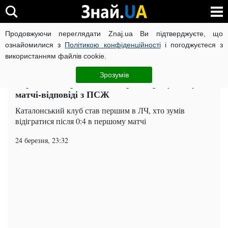
Продовжуючи переглядати Znaj.ua Ви підтверджуєте, що
ВІЙНА РОСІЇ ПРОТИ УКРАЇНИ
КОРОНАВІРУС В УКРАЇНІ І
ознайомилися з
Політикою конфіденційності
і погоджуєтеся з
використанням файлів cookie.
Головна
Спорт
ЧИТАТЬ НА РУССКОМ
Зрозумів
Барселона переписала історію єврокубків у
матчі-відповіді з ПСЖ
Каталонський клуб став першим в ЛЧ, хто зумів
відігратися після 0:4 в першому матчі
24 березня, 23:32