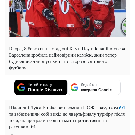
Вчора, 8 березня, на стадіоні Камп Ноу в Іспанії місцева
Барселона зробила неймовірний камбек, який тепер
буде записаний в усі книги з історією світового
футболу.
Читайте нас у
Додайте в
Google Discover
джерела Google
6:1
Підопічні Луїса Енріке розгромили ПСЖ з рахунком
та забезпечили собі вихід до чвертьфіналу турніру після
того, як програли перший матч протистояння з
рахунком 0:4.