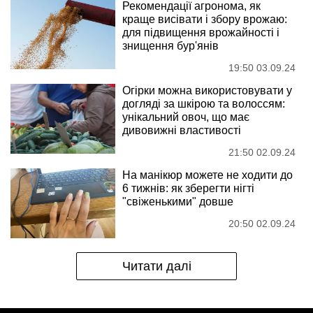
Рекомендації агронома, як
краще висівати і збору врожаю:
для підвищення врожайності і
знищення бур'янів
19:50 03.09.24
Огірки можна використовувати у
догляді за шкірою та волоссям:
унікальний овоч, що має
дивовижні властивості
21:50 02.09.24
На манікюр можете не ходити до
6 тижнів: як зберегти нігті
"свіженькими" довше
20:50 02.09.24
Читати далі