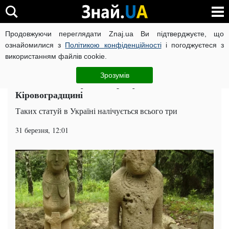
Продовжуючи переглядати Znaj.ua Ви підтверджуєте, що
ВІЙНА РОСІЇ ПРОТИ УКРАЇНИ
КОРОНАВІРУС В УКРАЇНІ І
ознайомилися з
Політикою конфіденційності
і погоджуєтеся з
використанням файлів cookie.
Головна
Поради
ЧИТАТЬ НА РУССКОМ
Зрозумів
Унікальний скіфський артефакт знайшли на
Кіровоградщині
Таких статуй в Україні налічується всього три
31 березня, 12:01