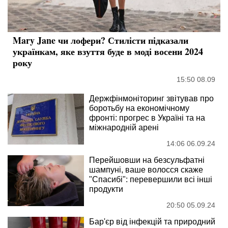
Mary Jane чи лофери? Стилісти підказали
українкам, яке взуття буде в моді восени 2024
року
15:50 08.09
Держфінмоніторинг звітував про
боротьбу на економічному
фронті: прогрес в Україні та на
міжнародній арені
14:06 06.09.24
Перейшовши на безсульфатні
шампуні, ваше волосся скаже
"Спасибі": перевершили всі інші
продукти
20:50 05.09.24
Бар'єр від інфекцій та природний