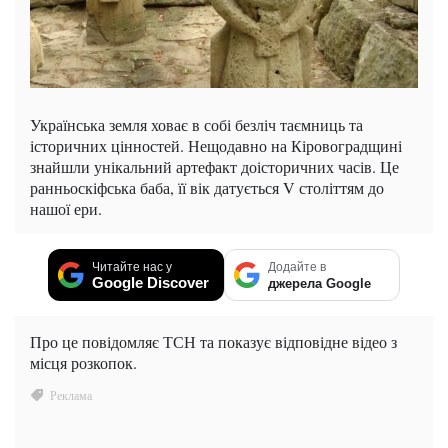
Українська земля ховає в собі безліч таємниць та
історичних цінностей. Нещодавно на Кіровоградщині
знайшли унікальний артефакт доісторичних часів. Це
ранньоскіфська баба, її вік датується V століттям до
нашої ери.
Читайте нас у
Додайте в
Google Discover
джерела Google
Про це повідомляє ТСН та показує відповідне відео з
місця розкопок.