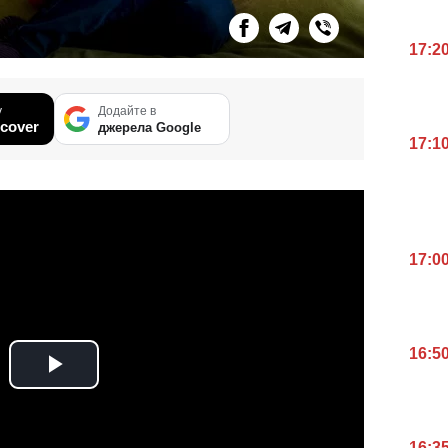
17:2
у
Додайте в
cover
джерела Google
17:1
17:0
16:5
16:3