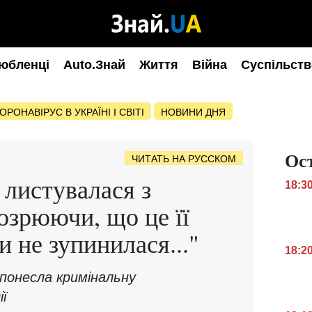
юбленці
Auto.Знай
Життя
Війна
Суспільств
ОРОНАВІРУС В УКРАЇНІ І СВІТІ
НОВИНИ ДНЯ
Ос
ЧИТАТЬ НА РУССКОМ
 листувалася з
18:3
озрюючи, що це її
и не зупинилася..."
18:2
а понесла кримінальну
ії