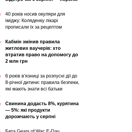
40 років носив окуляри для
0
іміджу: Коляденку лікарі
прописали їх за рецептом
Кабмін змінив правила
0
житлових ваучерів: хто
втратив право на допомогу до
2 млн грн
6 років в'язниці за розпусні дії до
0
8-річної дитини: правила безпеки,
які мають знати всі батьки
Свинина додасть 8%, курятина
0
— 5%: які продукти
дорожчають у серпні
Бета Gears of War: E-Day
5