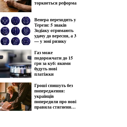
торкнеться реформа
Венера переходить у
Терези: 5 знаків
Зодіаку отримають
удачу до вересня, а 3
— у зоні ризику
Газ може
подорожчати до 15
грн за куб: якими
будуть нові
платіжки
Гроші спишуть без
попередження:
українців
попередили про нові
правила стягнення
боргів