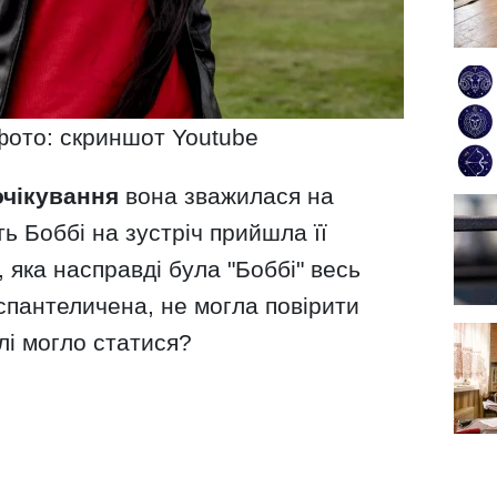
 фото: скриншот Youtube
очікування
вона зважилася на
ть Боббі на зустріч прийшла її
 яка насправді була "Боббі" весь
 спантеличена, не могла повірити
лі могло статися?