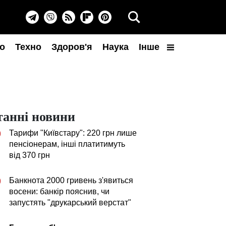
о
Техно
Здоров'я
Наука
Інше
танні новини
Тарифи "Київстару": 220 грн лише
0
пенсіонерам, інші платитимуть
від 370 грн
Банкнота 2000 гривень з'явиться
0
восени: банкір пояснив, чи
запустять "друкарський верстат"