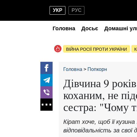
УКР
РУС
Головна
Досьє
Домашні ул
ВІЙНА РОСІЇ ПРОТИ УКРАЇНИ
К
Головна
Попкорн
Дівчина 9 років
коханим, не під
сестра: "Чому т
Кірат хоче, щоб її кузин
відповідальність за свої д