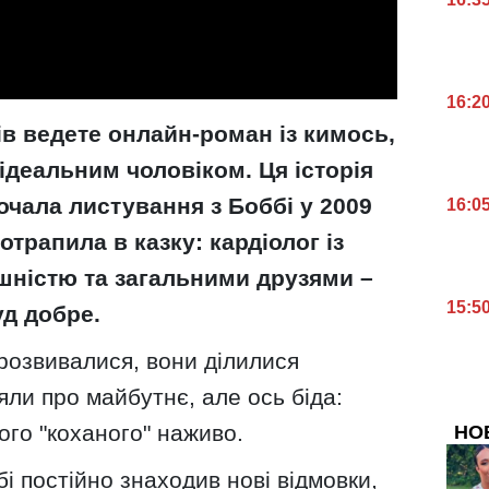
16:2
ків ведете онлайн-роман із кимось,
 ідеальним чоловіком. Ця історія
почала листування з Боббі у 2009
16:0
отрапила в казку: кардіолог із
ністю та загальними друзями –
15:5
д добре.
 розвивалися, вони ділилися
ли про майбутнє, але ось біда:
ого "коханого" наживо.
НО
і постійно знаходив нові відмовки,