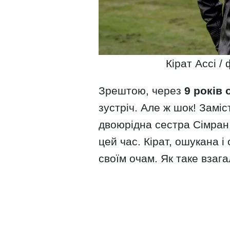
Кірат Ассі /
Зрештою, через
9 років 
зустріч. Але ж шок! Заміс
двоюрідна сестра Сімран,
цей час. Кірат, ошукана і
своїм очам. Як таке взага