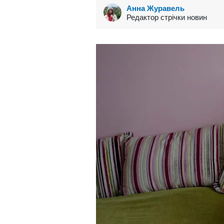
Анна Журавель
Редактор стрічки новин