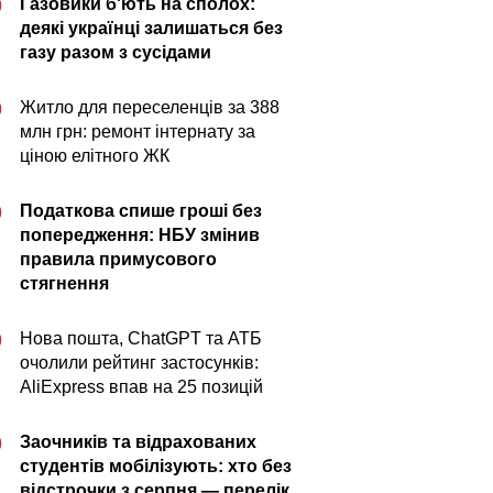
Газовики б'ють на сполох:
0
деякі українці залишаться без
газу разом з сусідами
Житло для переселенців за 388
0
млн грн: ремонт інтернату за
ціною елітного ЖК
Податкова спише гроші без
0
попередження: НБУ змінив
правила примусового
стягнення
Нова пошта, ChatGPT та АТБ
0
очолили рейтинг застосунків:
AliExpress впав на 25 позицій
Заочників та відрахованих
0
студентів мобілізують: хто без
відстрочки з серпня — перелік