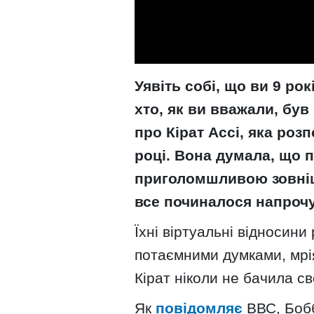
Уявіть собі, що ви 9 ро
хто, як ви вважали, був
про Кірат Ассі, яка роз
році. Вона думала, що п
приголомшливою зовніш
все починалося напрочу
Їхні віртуальні відносини
потаємними думками, мрія
Кірат ніколи не бачила св
Як
повідомляє
ВВС, Бобб