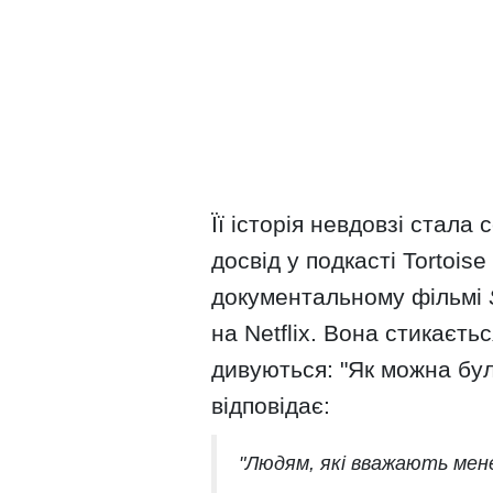
Її історія невдовзі стала 
досвід у подкасті Tortoise 
документальному фільмі
на Netflix. Вона стикаєть
дивуються: "Як можна бу
відповідає:
"Людям, які вважають мене