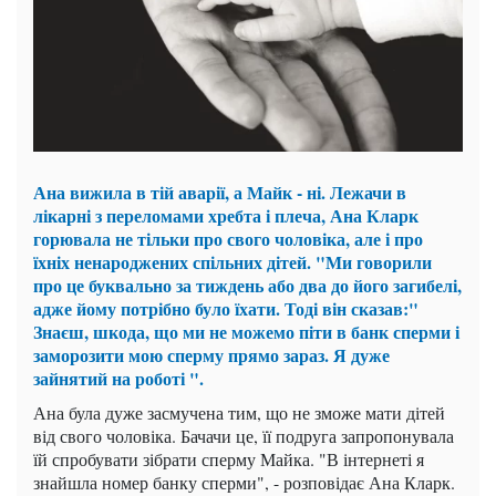
Ана вижила в тій аварії, а Майк - ні. Лежачи в
лікарні з переломами хребта і плеча, Ана Кларк
горювала не тільки про свого чоловіка, але і про
їхніх ненароджених спільних дітей. "Ми говорили
про це буквально за тиждень або два до його загибелі,
адже йому потрібно було їхати. Тоді він сказав:"
Знаєш, шкода, що ми не можемо піти в банк сперми і
заморозити мою сперму прямо зараз. Я дуже
зайнятий на роботі ".
Ана була дуже засмучена тим, що не зможе мати дітей
від свого чоловіка. Бачачи це, її подруга запропонувала
їй спробувати зібрати сперму Майка. "В інтернеті я
знайшла номер банку сперми", - розповідає Ана Кларк.