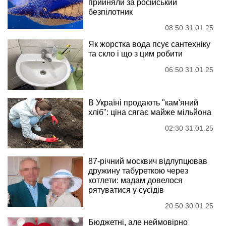
прийняли за російський
безпілотник
08:50 31.01.25
Як жорстка вода псує сантехніку
та скло і що з цим робити
06:50 31.01.25
В Україні продають "кам'яний
хліб": ціна сягає майже мільйона
02:30 31.01.25
87-річний москвич відлупцював
дружину табуреткою через
котлети: мадам довелося
рятуватися у сусідів
20:50 30.01.25
Бюджетні, але неймовірно