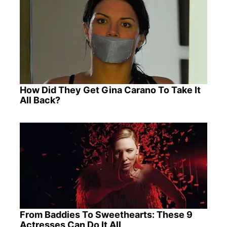
How Did They Get Gina Carano To Take It
All Back?
From Baddies To Sweethearts: These 9
Actresses Can Do It All