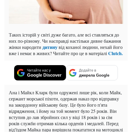
Таких історій у світі дуже багато, але всі ставляться до
них по-різному. Чи насправді настільки дивне бажання
дитину
жінки народити
від коханої людини, нехай його
Clutch.
вже і немає в живих? Читайте про це в матеріалі
Читайте нас у
Додайте в
Google Discover
джерела Google
Ана і Майкл Кларк були одружені лише рік, коли Майк,
сержант морської піхоти, одержав наказ про відправку
на закордонну військову базу. Це було його п'ята
відрядження, і йому на той момент було 25 років. Він
вступив до лав збройних сил у віці 18 років і за сім
років служби отримав кілька орденів і медалей. Перед
від'їздом Майка пара вирішила покататися на мотоциклі