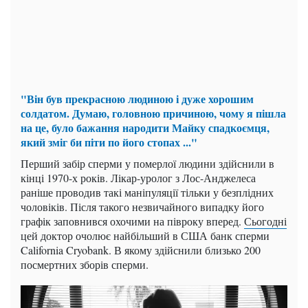
"Він був прекрасною людиною і дуже хорошим
солдатом. Думаю, головною причиною, чому я пішла
на це, було бажання народити Майку спадкоємця,
який зміг би піти по його стопах ..."
Перший забір сперми у померлої людини здійснили в
кінці 1970-х років. Лікар-уролог з Лос-Анджелеса
раніше проводив такі маніпуляції тільки у безплідних
чоловіків. Після такого незвичайного випадку його
графік заповнився охочими на півроку вперед.
Сьогодні
цей доктор очолює найбільший в США банк сперми
California Cryobank. В якому здійснили близько 200
посмертних зборів сперми.