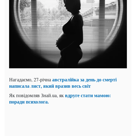
австралійка за день до смерті
Нагадаємо, 27-річна
написала лист, який вразив весь світ
вдруге стати мамою:
Як повідомляв Знай.ua, як
поради психолога.