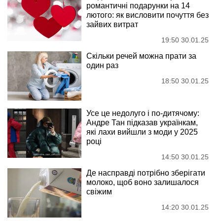
романтичні подарунки на 14
лютого: як висловити почуття без
зайвих витрат
19:50 30.01.25
Скільки речей можна прати за
один раз
18:50 30.01.25
Усе це недолуго і по-дитячому:
Андре Тан підказав українкам,
які лахи вийшли з моди у 2025
році
14:50 30.01.25
Де насправді потрібно зберігати
молоко, щоб воно залишалося
свіжим
14:20 30.01.25