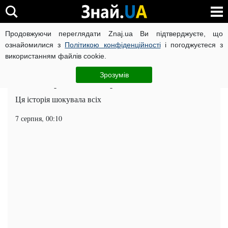
Продовжуючи переглядати Znaj.ua Ви підтверджуєте, що
ВІЙНА РОСІЇ ПРОТИ УКРАЇНИ
КОРОНАВІРУС В УКРАЇНІ І
ознайомилися з
Політикою конфіденційності
і погоджуєтеся з
використанням файлів cookie.
Головна
Попкорн
ЧИТАТЬ НА РУССКОМ
Зрозумів
Жінка народила від мертвого чоловіка
Ця історія шокувала всіх
7 серпня, 00:10