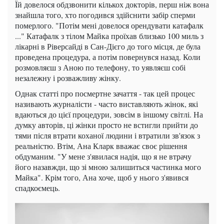
Їй довелося обдзвонити кількох докторів, перш ніж вона
знайшла того, хто погодився здійснити забір сперми
померлого. "Потім мені довелося орендувати катафалк
..." Катафалк з тілом Майка проїхав близько 100 миль з
лікарні в Ріверсайді в Сан-Дієго до того місця, де була
проведена процедура, а потім повернувся назад. Коли
розмовляєш з Аною по телефону, то уявляєш собі
незалежну і розважливу жінку.
Однак статті про посмертне зачаття - так цей процес
називають журналісти - часто виставляють жінок, які
вдаються до цієї процедури, зовсім в іншому світлі. На
думку авторів, ці жінки просто не встигли прийти до
тями після втрати коханої людини і втратили зв'язок з
реальністю. Втім, Ана Кларк вважає своє рішення
обдуманим. "У мене з'явилася надія, що я не втрачу
його назавжди, що зі мною залишиться частинка мого
Майка". Крім того, Ана хоче, щоб у нього з'явився
спадкоємець.