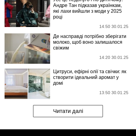
Андре Тан підказав українкам,
які лахи вийшли з моди у 2025
році
14:50 30.01.25
Де насправді потрібно зберігати
молоко, щоб воно залишалося
свіжим
14:20 30.01.25
Цитруси, ефірні олії та свічки: як
створити ідеальний аромат у
домі
13:50 30.01.25
Читати далі