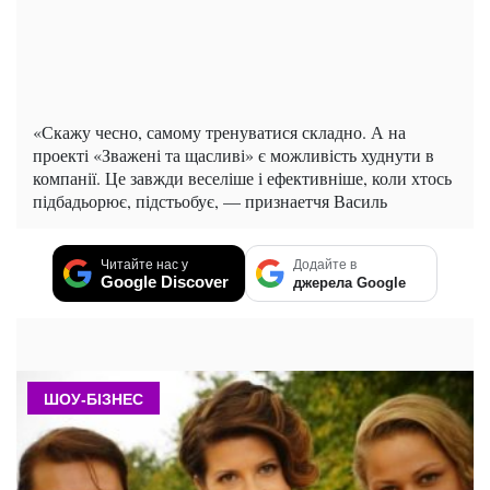
«Скажу чесно, самому тренуватися складно. А на
проекті «Зважені та щасливі» є можливість худнути в
компанії. Це завжди веселіше і ефективніше, коли хтось
підбадьорює, підстьобує, — признаетчя Василь
Читайте нас у
Додайте в
Google Discover
джерела Google
ШОУ-БІЗНЕС