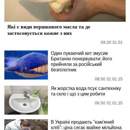
Які є види вершкового масла та де
застосовується кожне з них
09:20 31.01
Один пукаючий кит змусив
Британію понервувати: його
прийняли за російський
безпілотник
08:50 31.01.25
Як жорстка вода псує сантехніку
та скло і що з цим робити
06:50 31.01.25
В Україні продають "кам'яний
хліб": ціна сягає майже мільйона