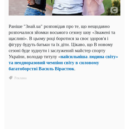
Раніше "Знай.uа" розповідав про те, що нещодавно
розпочалися зйомки восьмого сезону шоу «Зважені та
щасливі». В цьому році боротися за своє здоров'я і
фігуру будуть батьки та їх діти. Цікаво, що В новому
сезоні буде худнути і заслужений майстер спорту
найсильніша людина світу»
України, володар титулу «
та неодноразовий чемпіон світу в силовому
багатоборстві Василь Вірастюк
.