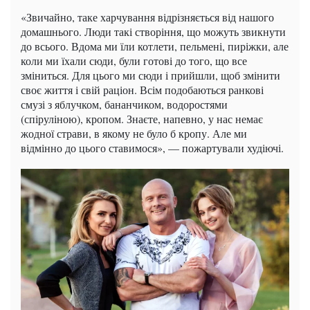
«Звичайно, таке харчування відрізняється від нашого
домашнього. Люди такі створіння, що можуть звикнути
до всього. Вдома ми їли котлети, пельмені, пиріжки, але
коли ми їхали сюди, були готові до того, що все
зміниться. Для цього ми сюди і прийшли, щоб змінити
своє життя і свій раціон. Всім подобаються ранкові
смузі з яблучком, бананчиком, водоростями
(спіруліною), кропом. Знаєте, напевно, у нас немає
жодної страви, в якому не було б кропу. Але ми
відмінно до цього ставимося», — пожартували худіючі.