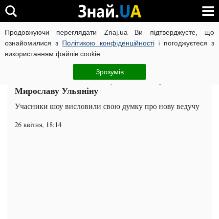
Продовжуючи переглядати Znaj.ua Ви підтверджуєте, що
ВІЙНА РОСІЇ ПРОТИ УКРАЇНИ
КОРОНАВІРУС В УКРАЇНІ І
ознайомилися з
Політикою конфіденційності
і погоджуєтеся з
використанням файлів cookie.
Головна
Попкорн
ЧИТАТЬ НА РУССКОМ
Зрозумів
Зважені та щасливі: як учасники сприйняли
Мирославу Ульяніну
Учасники шоу висловили свою думку про нову ведучу
26 квітня, 18:14