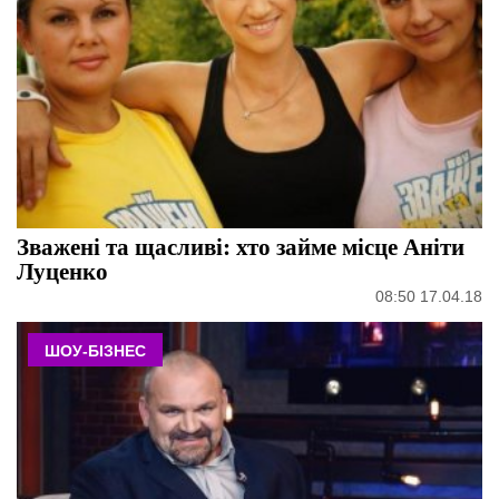
Зважені та щасливі: хто займе місце Аніти
Луценко
08:50 17.04.18
ШОУ-БІЗНЕС