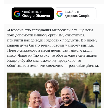
Читайте нас у
Додайте в
Google Discover
джерела Google
«Особливістю харчування Мирослави є те, що вона
хоче допомогти нашому організму очиститися,
привчити нас до води і здорових продуктів. В нашому
раціоні дуже багато зелені і овочів у сирому вигляді.
Нічого смаженого в маслі немає. Звичайно, є каші і
м'ясо. Якщо ми їмо курку, то обов'язково з салатиками.
Якщо рибу або кисломолочну продукцію, то
обов'язково з зеленими овочами», — розповіли дівчата.