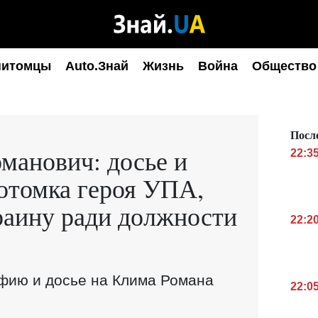
питомцы
Auto.Знай
Жизнь
Война
Общество
Посл
манович: досье и
22:3
отомка героя УПА,
раину ради должности
22:2
фию и досье на Клима Романа
22:0