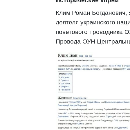
Исторические корни
Клим Роман Богданович, 
деятеля украинского нац
поветового проводника 
Провода ОУН Центральны