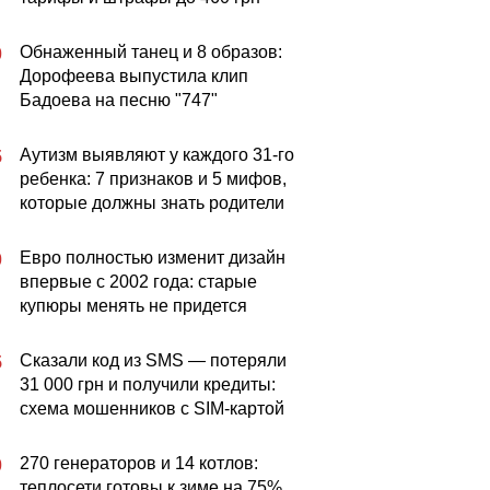
Обнаженный танец и 8 образов:
0
Дорофеева выпустила клип
Бадоева на песню "747"
Аутизм выявляют у каждого 31-го
5
ребенка: 7 признаков и 5 мифов,
которые должны знать родители
Евро полностью изменит дизайн
0
впервые с 2002 года: старые
купюры менять не придется
Сказали код из SMS — потеряли
5
31 000 грн и получили кредиты:
схема мошенников с SIM-картой
270 генераторов и 14 котлов:
0
теплосети готовы к зиме на 75%