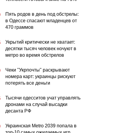
Пять родов в день под обстрелы:
0
в Одессе спасают младенцев от
470 граммов
Укрытий критически не хватает:
5
десятки тысяч человек ночуют в
метро во время обстрелов
Чеки "Укрпочты" раскрывают
0
номера карт: украинцы рискуют
потерять все деньги
Тысячи одесситов учат управлять
5
дронами на случай высадки
десанта РФ
Украинская Metro 2039 попала в
0
топ-10 самых ожидаемых игр