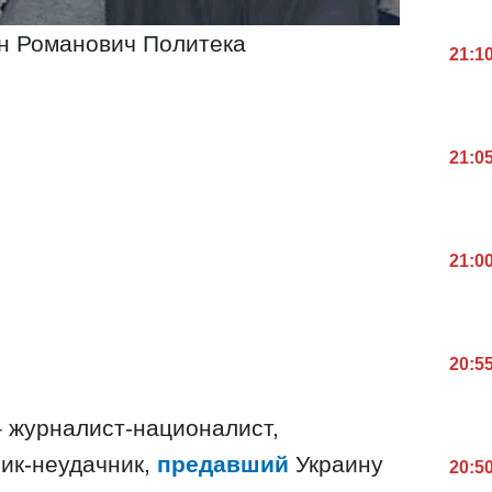
н Романович Политека
21:1
21:0
21:0
20:5
 журналист-националист,
ник-неудачник,
предавший
Украину
20:5