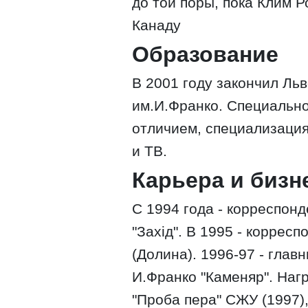
до той поры, пока Клим 
Канаду
Образование
В 2001 году закончил Ль
им.И.Франко. Специально
отличием, специализация
и ТВ.
Карьера и бизн
С 1994 года - корреспон
"Захід". В 1995 - коррес
(Долина). 1996-97 - глав
И.Франко "Каменяр". Наг
"Проба пера" СЖУ (1997)