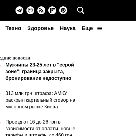
Техно
Здоровье
Наука
Еще
едние новости
Мужчины 23-25 лет в "серой
5
зоне": граница закрыта,
бронирование недоступно
313 млн грн штрафа: АМКУ
0
раскрыл картельный сговор на
мусорном рынке Киева
Проезд от 16 до 26 грн в
5
зависимости от оплаты: новые
тарифы и штрафы до 460 грн