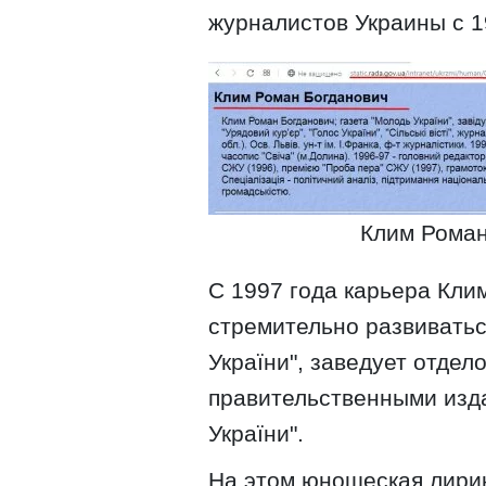
журналистов Украины с 1
Клим Роман
С 1997 года карьера Кли
стремительно развиватьс
України", заведует отдел
правительственными изда
України".
На этом юношеская лирик