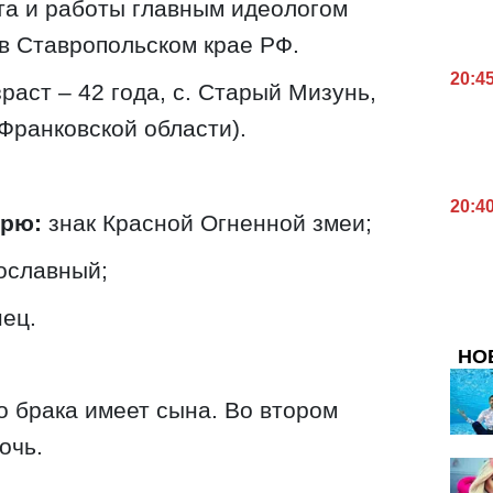
та и работы главным идеологом
в Ставропольском крае РФ.
20:4
зраст – 42 года, с. Старый Мизунь,
Франковской области).
20:4
арю:
знак Красной Огненной змеи;
ославный;
ец.
НО
о брака имеет сына. Во втором
очь.