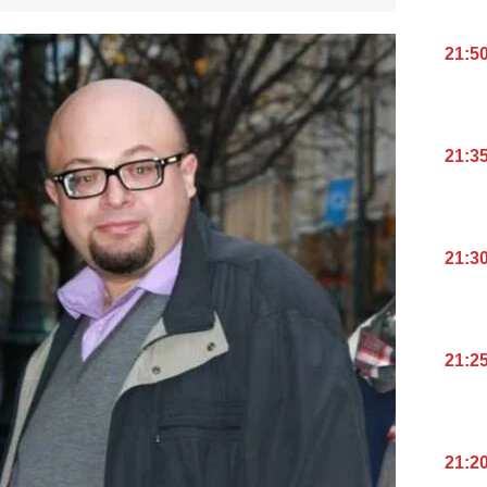
21:5
21:3
21:3
21:2
21:2