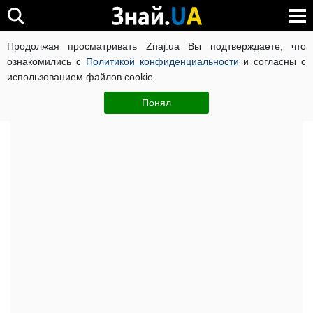
Продолжая просматривать Znaj.ua Вы подтверждаете, что
Главная
Досье
ознакомились с
Политикой конфиденциальности
и согласны с
использованием файлов cookie.
Александр Петрович Бабиков: биография,
компромат, доходы
Понял