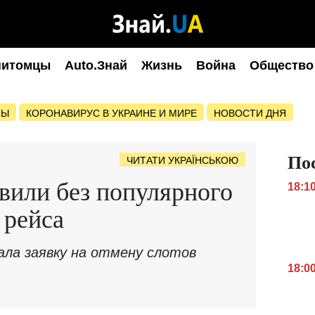
питомцы
Auto.Знай
Жизнь
Война
Общество
НЫ
КОРОНАВИРУС В УКРАИНЕ И МИРЕ
НОВОСТИ ДНЯ
По
ЧИТАТИ УКРАЇНСЬКОЮ
вили без популярного
18:1
 рейса
ала заявку на отмену слотов
18:0