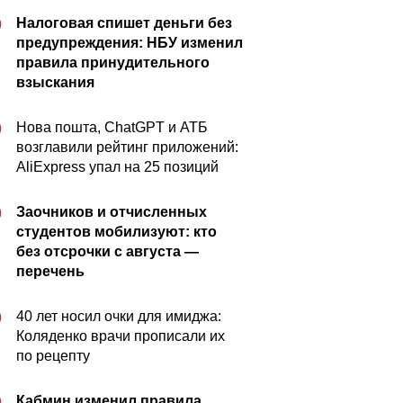
Налоговая спишет деньги без
0
предупреждения: НБУ изменил
правила принудительного
взыскания
Нова пошта, ChatGPT и АТБ
0
возглавили рейтинг приложений:
AliExpress упал на 25 позиций
Заочников и отчисленных
0
студентов мобилизуют: кто
без отсрочки с августа —
перечень
40 лет носил очки для имиджа:
0
Коляденко врачи прописали их
по рецепту
Кабмин изменил правила
0