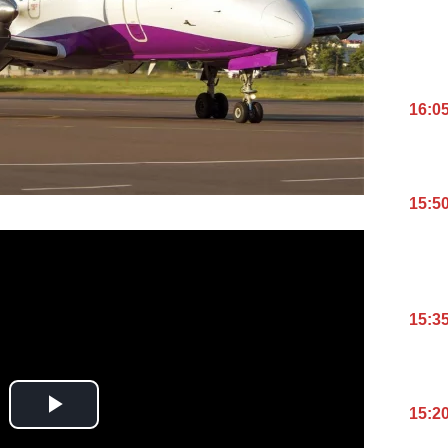
16:0
15:5
15:3
15:2