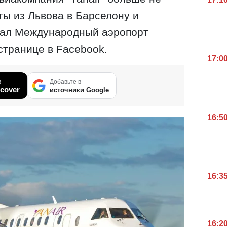
ты из Львова в Барселону и
вал Международный аэропорт
странице в Facebook.
17:0
в
Добавьте в
cover
источники Google
16:5
16:3
16:2