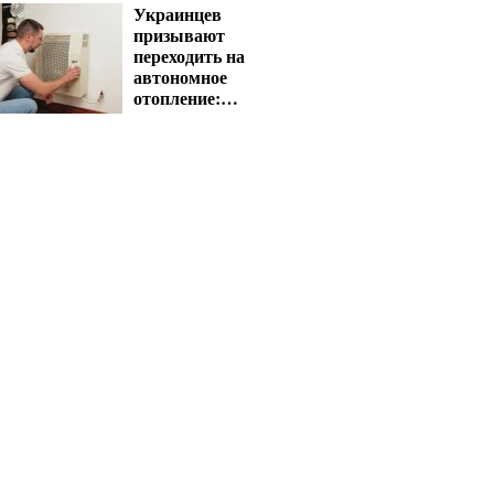
Украинцев
призывают
переходить на
автономное
отопление:
государство
компенсирует
расходы