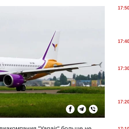
17:5
17:4
17:3
17:2
виакомпания "Yanair" больше не
17:1