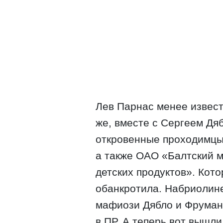
Лев Парнас менее извес
же, вместе с Сергеем Дя
откровенные проходимцы.
а также ОАО «Балтский 
детских продуктов». Кот
обанкротила. Набриолин
мафиози Дябло и Фруман 
в ПР. А теперь вот вышл