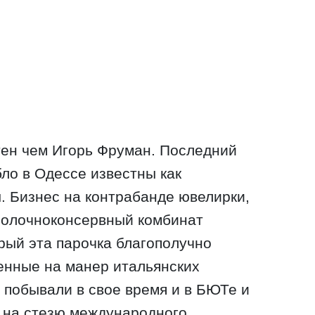
тен чем Игорь Фруман. Последний
бло в Одессе известны как
 Бизнес на контрабанде ювелирки,
молочноконсервный комбинат
орый эта парочка благополучно
енные на манер итальянских
побывали в свое время и в БЮТе и
и на стезю международного