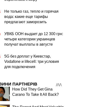
Не только газ, тепло и горячая
5
вода: какие еще тарифы
предлагают заморозить
УВКБ ООН выдает до 12 300 грн:
0
четыре категории украинцев
получат выплаты в августе
5G без доплат у Киевстар,
5
Vodafone и lifecell: три условия
для подключения
ВИНИ ПАРТНЕРІВ
How Did They Get Gina
Carano To Take It All Back?