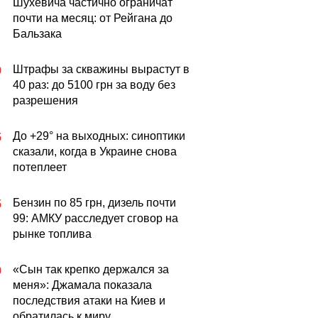
Шухевича частично ограничат
почти на месяц: от Рейгана до
Бальзака
Штрафы за скважины вырастут в
0
40 раз: до 5100 грн за воду без
разрешения
До +29° на выходных: синоптики
5
сказали, когда в Украине снова
потеплеет
Бензин по 85 грн, дизель почти
5
99: АМКУ расследует сговор на
рынке топлива
«Сын так крепко держался за
0
меня»: Джамала показала
последствия атаки на Киев и
обратилась к миру