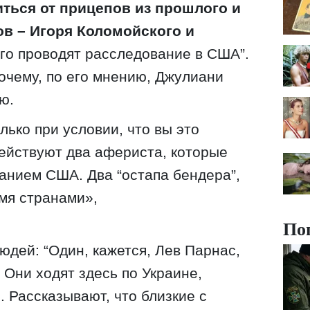
иться от прицепов из прошлого и
в – Игоря Коломойского и
ого проводят расследование в США”.
очему, по его мнению, Джулиани
ю.
ько при условии, что вы это
действуют два афериста, которые
анием США. Два “остапа бендера”,
мя странами»,
По
юдей: “Один, кажется, Лев Парнас,
 Они ходят здесь по Украине,
. Рассказывают, что близкие с