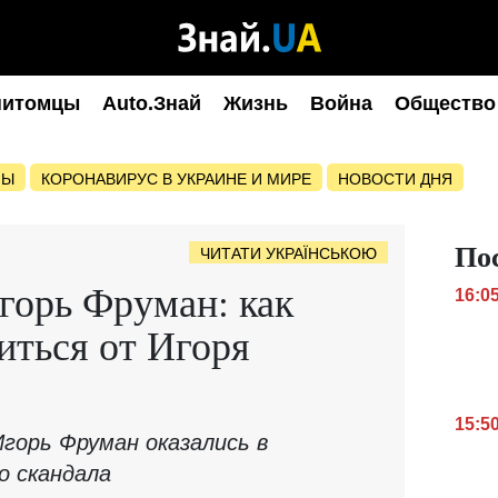
питомцы
Auto.Знай
Жизнь
Война
Общество
НЫ
КОРОНАВИРУС В УКРАИНЕ И МИРЕ
НОВОСТИ ДНЯ
По
ЧИТАТИ УКРАЇНСЬКОЮ
горь Фруман: как
16:0
иться от Игоря
15:5
горь Фруман оказались в
о скандала