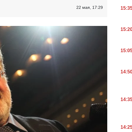
22 мая, 17:29
15:3
15:2
15:0
14:5
14:3
14:2