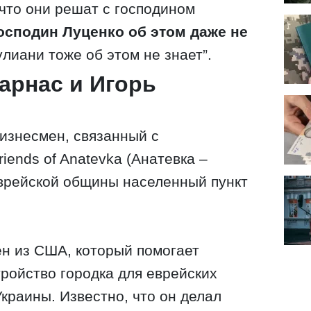
что они решат с господином
осподин Луценко об этом даже не
улиани тоже об этом не знает”.
Парнас и Игорь
изнесмен, связанный с
iends of Anatevka (Анатевка –
еврейской общины населенный пункт
н из США, который помогает
тройство городка для еврейских
краины. Известно, что он делал