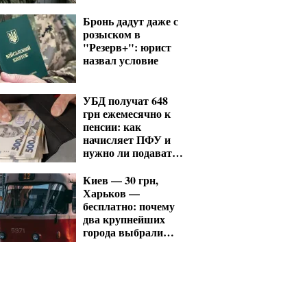
Бронь дадут даже с
розыском в
"Резерв+": юрист
назвал условие
УБД получат 648
грн ежемесячно к
пенсии: как
начисляет ПФУ и
нужно ли подавать
заявление
Киев — 30 грн,
Харьков —
бесплатно: почему
два крупнейших
города выбрали
разные модели
проезда