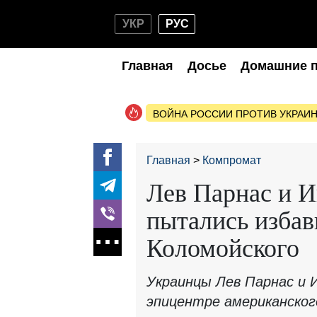
УКР
РУС
Главная
Досье
Домашние 
ВОЙНА РОССИИ ПРОТИВ УКРАИ
Главная
Компромат
Лев Парнас и И
пытались избав
Коломойского
Украинцы Лев Парнас и И
эпицентре американског