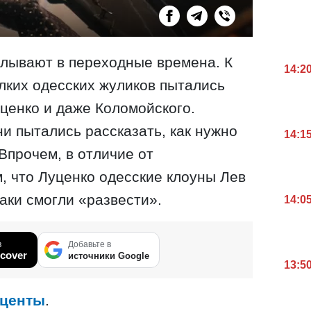
плывают в переходные времена. К
14:2
елких одесских жуликов пытались
ценко и даже Коломойского.
и пытались рассказать, как нужно
14:1
Впрочем, в отличие от
, что Луценко одесские клоуны Лев
аки смогли «развести».
14:0
в
Добавьте в
cover
источники Google
13:5
центы
.