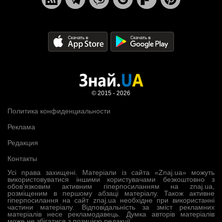
© 2015 - 2026
Политика конфиденциальности
Реклама
Редакция
Контакты
Усі права захищені. Матеріали із сайта «Znaj.ua» можуть
використовуватися іншими користувачами безкоштовно з
обов’язковим активним гіперпосиланням на znaj.ua,
розміщеним в першому абзаці матеріалу. Також активне
гіперпосилання на сайт znaj.ua необхідне при використанні
частини матеріалу. Відповідальність за зміст рекламних
матеріалів несе рекламодавець. Думка авторів матеріалів
може не збігатися з позицією редакції.