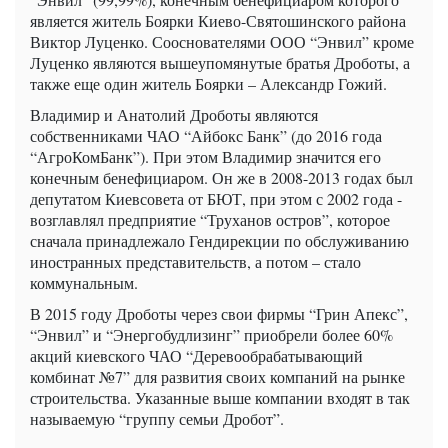
является житель Боярки Киево-Святошинского района
Виктор Луценко. Сооснователями ООО “Энвил” кроме
Луценко являются вышеупомянутые братья Дроботы, а
также еще один житель Боярки – Александр Гожий.
Владимир и Анатолий Дроботы являются
собственниками ЧАО “Айбокс Банк” (до 2016 года
“АгроКомБанк”). При этом Владимир значится его
конечным бенефициаром. Он же в 2008-2013 годах был
депутатом Киевсовета от БЮТ, при этом с 2002 года -
возглавлял предприятие “Труханов остров”, которое
сначала принадлежало Гендирекции по обслуживанию
иностранных представительств, а потом – стало
коммунальным.
В 2015 году Дроботы через свои фирмы “Грин Апекс”,
“Энвил” и “Энергобудлизинг” приобрели более 60%
акций киевского ЧАО “Деревообрабатывающий
комбинат №7” для развития своих компаний на рынке
строительства. Указанные выше компании входят в так
называемую “группу семьи Дробот”.