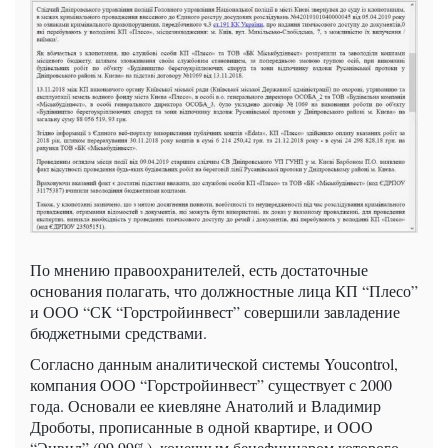
По мнению правоохранителей, есть достаточные
основания полагать, что должностные лица КП “Плесо”
и ООО “СК “Горстройинвест” совершили завладение
бюджетными средствами.
Согласно данным аналитической системы Youcontrol,
компания ООО “Горстройинвест” существует с 2000
года. Основали ее киевляне Анатолий и Владимир
Дроботы, прописанные в одной квартире, и ООО
“Энвил” (99,99%), конечным бенефициаром которого