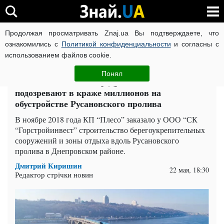
Продолжая просматривать Znaj.ua Вы подтверждаете, что
ВОЙНА РОССИИ ПРОТИВ УКРАИНЫ
КОРОНАВИРУС В 
ознакомились с
Политикой конфиденциальности
и согласны с
использованием файлов cookie.
Главная
Компромат
ЧИТАТИ УКРАЇНСЬКОЮ
Понял
Анатолий и Владимир Дроботы: КП “Плесо”
подозревают в краже миллионов на
обустройстве Русановского пролива
В ноябре 2018 года КП “Плесо” заказало у ООО “СК
“Горстройинвест” строительство берегоукрепительных
сооружений и зоны отдыха вдоль Русановского
пролива в Днепровском районе.
Дмитрий Киришин
22 мая, 18:30
Редактор стрічки новин