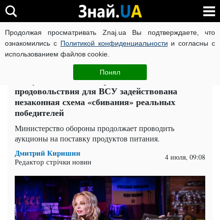
Продолжая просматривать Znaj.ua Вы подтверждаете, что
ВОЙНА РОССИИ ПРОТИВ УКРАИНЫ
КОРОНАВИРУС В 
ознакомились с
Политикой конфиденциальности
и согласны с
использованием файлов cookie.
Главная
Компромат
ЧИТАТИ УКРАЇНСЬКОЮ
Понял
На аукционах Минобороны по поставке
продовольствия для ВСУ задействована
незаконная схема «сбивания» реальных
победителей
Министерство обороны продолжает проводить
аукционы на поставку продуктов питания.
Дмитрий Киришин
4 июля, 09:08
Редактор стрічки новин