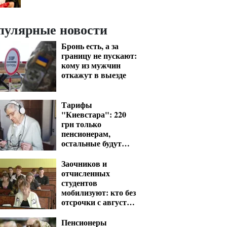
пулярные новости
Бронь есть, а за
границу не пускают:
кому из мужчин
откажут в выезде
Тарифы
"Киевстара": 220
грн только
пенсионерам,
остальные будут
платить от 370 грн
Заочников и
отчисленных
студентов
мобилизуют: кто без
отсрочки с августа
— перечень
Пенсионеры