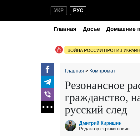
УКР
РУС
Главная
Досье
Домашние 
ВОЙНА РОССИИ ПРОТИВ УКРАИ
Главная
Компромат
Резонансное ра
гражданство, н
русский след
Дмитрий Киришин
Редактор стрічки новин