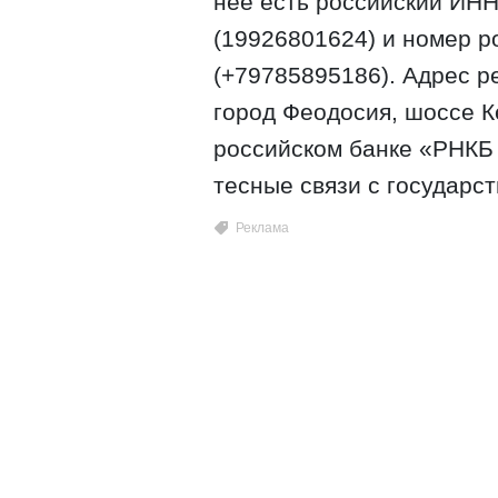
нее есть российский ИН
(19926801624) и номер р
(+79785895186). Адрес р
город Феодосия, шоссе К
российском банке «РНКБ
тесные связи с государс