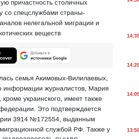
ую причастность столичных
ву со спецслужбами страны-
каналов нелегальной миграции и
котических веществ
14:3
в
Добавьте в
cover
источники Google
14:2
алась семья Акимовых-Вилилаевых,
о информации журналистов, Мария
14:0
, кроме украинского, имеет также
 федерации. Это подтверждается
ерии 3914 №172554, выданным
миграционной службой РФ. Также у
13:5