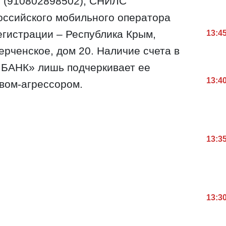
Н (910802898502), СНИЛС
оссийского мобильного оператора
егистрации – Республика Крым,
13:4
ерченское, дом 20. Наличие счета в
 БАНК» лишь подчеркивает ее
13:4
твом-агрессором.
13:3
13:3