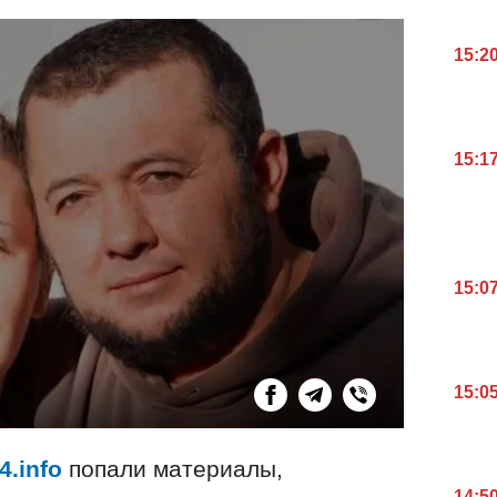
15:2
15:1
15:0
15:0
4.info
попали материалы,
14:5