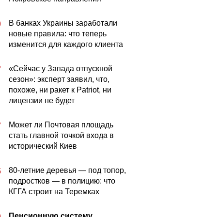
В банках Украины заработали
0
новые правила: что теперь
изменится для каждого клиента
«Сейчас у Запада отпускной
7
сезон»: эксперт заявил, что,
похоже, ни ракет к Patriot, ни
лицензии не будет
Может ли Почтовая площадь
7
стать главной точкой входа в
исторический Киев
80-летние деревья — под топор,
5
подростков — в полицию: что
КГГА строит на Теремках
Пенсионную систему
0