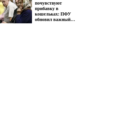
почувствуют
прибавку в
кошельках: ПФУ
обновил важный
показатель для
расчета выплат