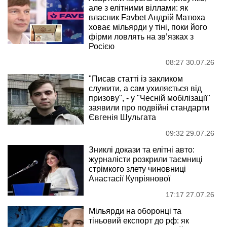
але з елітними віллами: як
власник Favbet Андрій Матюха
ховає мільярди у тіні, поки його
фірми ловлять на зв’язках з
Росією
08:27 30.07.26
"Писав статті із закликом
служити, а сам ухиляється від
призову", - у "Чесній мобілізації"
заявили про подвійні стандарти
Євгенія Шульгата
09:32 29.07.26
Зниклі докази та елітні авто:
журналісти розкрили таємниці
стрімкого злету чиновниці
Анастасії Купріянової
17:17 27.07.26
Мільярди на оборонці та
тіньовий експорт до рф: як