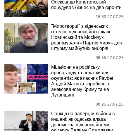
Олександр Конотопський
побудував бізнес на два фронти
16:52 27.07.26
"Миротворці" з віденських
готелів: підсанкційні втікачі
Новинський та Мосійчук
реанімували «Партію миру» для
штурму майбутніх виборів
08:55 27.07.26
Мільйони на російську
пропаганду та податки для
окупантів: як власник Favbet
Андрій Матюха заробляє в
анексованому Криму та на
Луганщині
08:25 27.07.26
Санкції на папері, мільйони в
кишені: як одеська влада
допомогла підсанкційному
олігарху Вадиму Єрмолаєву