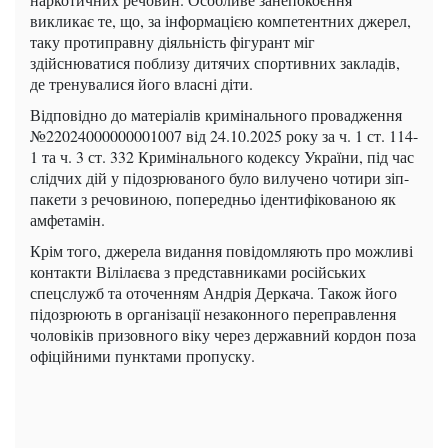
викликає те, що, за інформацією компетентних джерел,
таку протиправну діяльність фігурант міг
здійснюватися поблизу дитячих спортивних закладів,
де тренувалися його власні діти.
Відповідно до матеріалів кримінального провадження
№22024000000001007 від 24.10.2025 року за ч. 1 ст. 114-
1 та ч. 3 ст. 332 Кримінального кодексу України, під час
слідчих дій у підозрюваного було вилучено чотири зіп-
пакети з речовиною, попередньо ідентифікованою як
амфетамін.
Крім того, джерела видання повідомляють про можливі
контакти Вілілаєва з представниками російських
спецслужб та оточенням Андрія Деркача. Також його
підозрюють в організації незаконного переправлення
чоловіків призовного віку через державний кордон поза
офіційними пунктами пропуску.