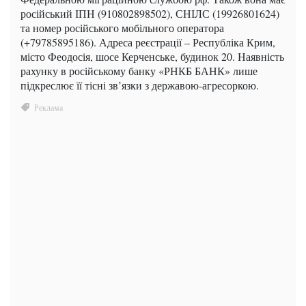
російський ІПН (910802898502), СНІЛС (19926801624)
та номер російського мобільного оператора
(+79785895186). Адреса реєстрації – Республіка Крим,
місто Феодосія, шосе Керченське, будинок 20. Наявність
рахунку в російському банку «РНКБ БАНК» лише
підкреслює її тісні зв’язки з державою-агресоркою.