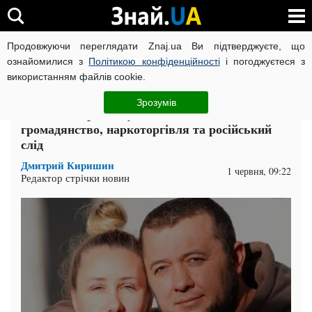
Продовжуючи переглядати Znaj.ua Ви підтверджуєте, що
ВІЙНА РОСІЇ ПРОТИ УКРАЇНИ
КОРОНАВІРУС В УКРАЇНІ І
ознайомилися з
Політикою конфіденційності
і погоджуєтеся з
використанням файлів cookie.
Головна
Компромат
ЧИТАТЬ НА РУССКОМ
Зрозумів
Резонансне розслідування: подвійне
громадянство, наркоторгівля та російський
слід
Дмитрий Киришин
1 червня, 09:22
Редактор стрічки новин