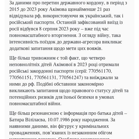
За даними про перетин державного кордону, в період з
2015 до 2023 року Акімова щонайменше 21 раз
відвідувала рф, використовуючи як український, так і
російський паспорти. Останній зафіксований виїзд із
росії відбувся 8 серпня 2023 року – вже під час
повномасштабного вторгнення. З огляду війну, така
інтенсивність поїздок до держави-агресора викликає
додаткові запитання щодо мети цих вояжів.
Ще більш тривожним є той факт, що четверо
неповнолітніх дітей Акімової в 2023 році отримали
російські закордонні паспорти (серії: 770561170,
770561151, 770561131, 770561247) та виїжджали за
ними до рф. Подібні обставини закономірно
викликають запитання щодо правового статусу дітей та
потенційних ризиків для їхньої безпеки в умовах
повномасштабної війни.
Ще більш резонансною є інформація про батька дітей –
Батира Вілілаєва, 10.07.1986 року народження. За
наявними даними, він фігурує у кримінальних
провадженнях, пов’язаних із незаконним обігом
наркотичних речовин. Особливе занепокоєння