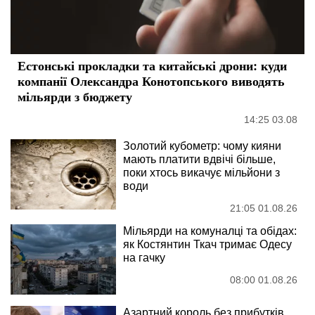
Естонські прокладки та китайські дрони: куди
компанії Олександра Конотопського виводять
мільярди з бюджету
14:25 03.08
Золотий кубометр: чому кияни
мають платити вдвічі більше,
поки хтось викачує мільйони з
води
21:05 01.08.26
Мільярди на комуналці та обідах:
як Костянтин Ткач тримає Одесу
на гачку
08:00 01.08.26
Азартний король без прибутків,