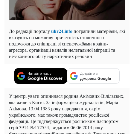
ukr24.info
До редакції порталу
потрапили матеріали, які
вказують на можливу причетність столичного
подружжя до співпраці зі спецслужбами країни-
агресора, організації каналів нелегальної міграції та
незаконного обігу наркотичних речовин
Читайте нас у
Додайте в
Google Discover
джерела Google
У центрі уваги опинилася родина Акімових-Вілілаєвих,
яка живе в Києві. За інформацією журналістів, Марія
Акімова, 13.04.1983 року народження, окрім
українського, має також громадянство російської
федерації. Це підтверджується російським паспортом
серії 3914 №172554, виданим 06.06.2014 року
Федеральною міграційною службою рф. Також вона має