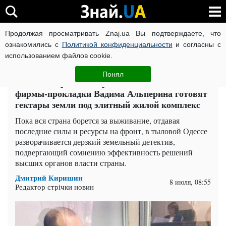
Продолжая просматривать Znaj.ua Вы подтверждаете, что
ВОЙНА РОССИИ ПРОТИВ УКРАИНЫ
КОРОНАВИРУС В 
ознакомились с
Политикой конфиденциальности
и согласны с
использованием файлов cookie.
Главная
Компромат
ЧИТАТИ УКРАЇНСЬКОЮ
Понял
Схемы "короля контрабанды" в Одессе:
фирмы-прокладки Вадима Альперина готовят
гектары земли под элитный жилой комплекс
Пока вся страна борется за выживание, отдавая
последние силы и ресурсы на фронт, в тыловой Одессе
разворачивается дерзкий земельный детектив,
подвергающий сомнению эффективность решений
высших органов власти страны.
Дмитрий Киришин
8 июля, 08:55
Редактор стрічки новин