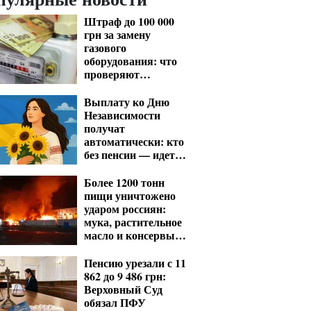
Штраф до 100 000
грн за замену
газового
оборудования: что
проверяют
газовщики
Выплату ко Дню
Независимости
получат
автоматически: кто
без пенсии — идет в
ПФУ с заявлением
Более 1200 тонн
пищи уничтожено
ударом россиян:
мука, растительное
масло и консервы
— что исчезнет с
полок
Пенсию урезали с 11
862 до 9 486 грн:
Верховный Суд
обязал ПФУ