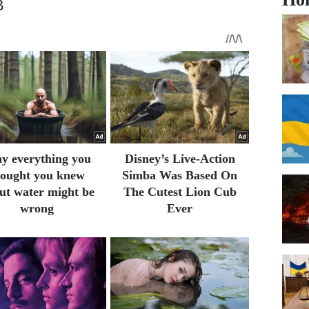
В
y everything you
Disney’s Live-Action
hought you knew
Simba Was Based On
ut water might be
The Cutest Lion Cub
wrong
Ever