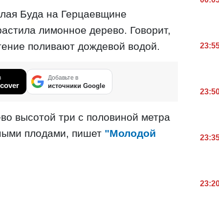
алая Буда на Герцаевщине
астила лимонное дерево. Говорит,
стение поливают дождевой водой.
23:5
в
Добавьте в
cover
источники Google
23:5
во высотой три с половиной метра
ными плодами, пишет
"Молодой
23:3
23:2