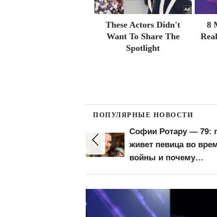
These Actors Didn't
8 
Want To Share The
Real
Spotlight
ПОПУЛЯРНЫЕ НОВОСТИ
тный проезд
Софии Ротару — 79: 
для пенсионеров
живет певица во вре
асту: остальным
войны и почему
я платить
оккупанты покушают
я на
на ее отель в Ялте
ерение