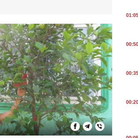
01:0
00:5
00:3
00:2
00:0