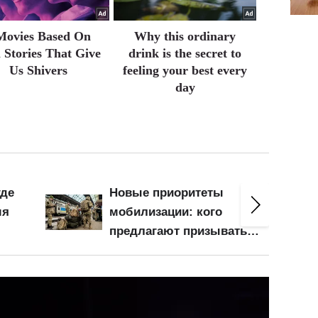
Movies Based On
Why this ordinary
 Stories That Give
drink is the secret to
Us Shivers
feeling your best every
day
где
Новые приоритеты
мя
мобилизации: кого
предлагают призывать в
ся
армию в первую очередь