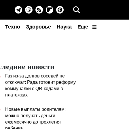
Техно
Здоровье
Наука
Еще
следние новости
Газ из-за долгов соседей не
5
отключат: Рада готовит реформу
коммуналки с QR-кодами в
платежках
Новые выплаты родителям:
0
можно получать деньги
ежемесячно до трехлетия
ребенка