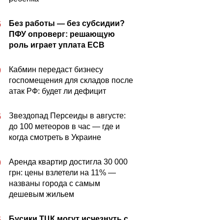
Без работы — без субсидии?
5
ПФУ опроверг: решающую
роль играет уплата ЕСВ
Кабмин передаст бизнесу
0
госпомещения для складов после
атак РФ: будет ли дефицит
Звездопад Персеиды в августе:
5
до 100 метеоров в час — где и
когда смотреть в Украине
Аренда квартир достигла 30 000
0
грн: цены взлетели на 11% —
названы города с самым
дешевым жильем
Бусики ТЦК могут исчезнуть с
5