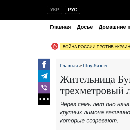
УКР
РУС
Главная
Досье
Домашние 
ВОЙНА РОССИИ ПРОТИВ УКРАИ
Главная
Шоу-бизнес
Жительница Бу
трехметровый 
Через семь лет оно нач
крупных лимона величиной
которые созревают.