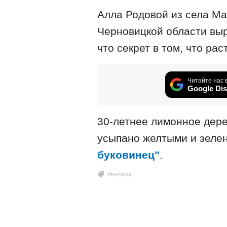
Алла Родовой из села М
Черновицкой области выр
что секрет в том, что ра
Читайте нас 
Google Dis
30-летнее лимонное дере
усыпано желтыми и зеле
буковинец"
.