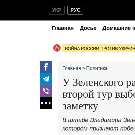
УКР
РУС
Главная
Досье
Домашние 
ВОЙНА РОССИИ ПРОТИВ УКРАИ
Главная
Политика
У Зеленского р
второй тур выб
заметку
В штабе Владимира Зеле
котором признают побе