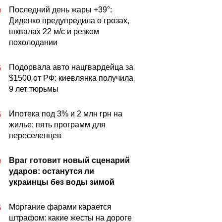
Последний день жары +39°:
0
Диденко предупредила о грозах,
шквалах 22 м/с и резком
похолодании
Подорвала авто нацгвардейца за
5
$1500 от РФ: киевлянка получила
9 лет тюрьмы
Ипотека под 3% и 2 млн грн на
5
жилье: пять программ для
переселенцев
Враг готовит новый сценарий
0
ударов: останутся ли
украинцы без воды зимой
Моргание фарами карается
5
штрафом: какие жесты на дороге