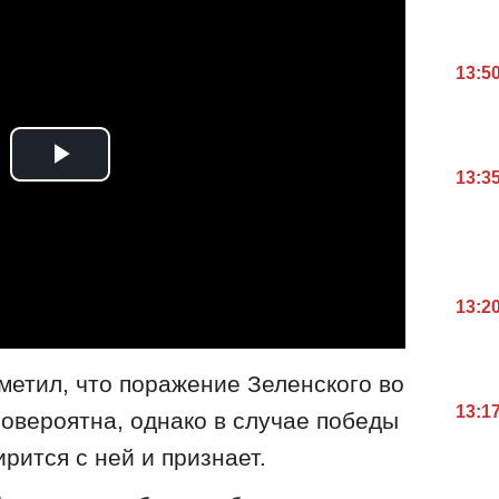
13:5
13:3
13:2
тметил, что поражение Зеленского во
13:1
овероятна, однако в случае победы
ится с ней и признает.