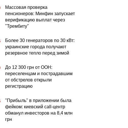
Массовая проверка
0
пенсионеров: Минфин запускает
верификацию выплат через
"Трембиту"
Более 30 генераторов по 30 кВт:
5
украинские города получают
резервное тепло перед зимой
До 12 300 грн от ООН:
0
переселенцам и пострадавшим
от обстрелов открыли
регистрацию
"Прибыль" в приложении была
5
фейком: киевский call-центр
обманул инвесторов на 8,4 млн
грн