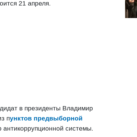
оится 21 апреля.
ндидат в президенты Владимир
з п
унктов предвыборной
ор антикоррупционной системы.