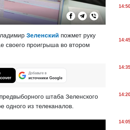
14:5
Владимир
Зеленский
пожмет руку
14:4
е своего проигрыша во втором
14:3
в
Добавьте в
cover
источники Google
14:2
 предвыборного штаба Зеленского
е одного из телеканалов.
14:0