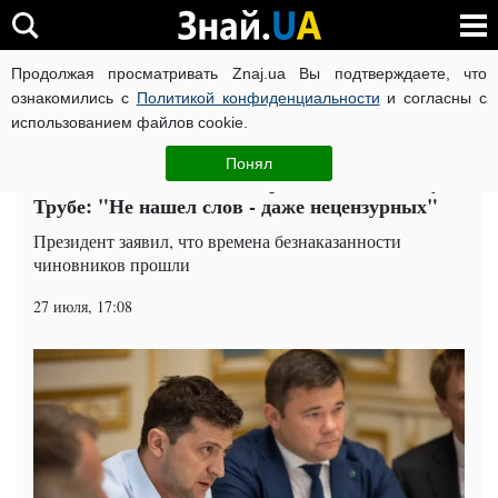
Продолжая просматривать Znaj.ua Вы подтверждаете, что
ВОЙНА РОССИИ ПРОТИВ УКРАИНЫ
КОРОНАВИРУС В 
ознакомились с
Политикой конфиденциальности
и согласны с
использованием файлов cookie.
Главная
Политика
ЧИТАТИ УКРАЇНСЬКОЮ
Понял
Зеленский в бешенстве обратился к Авакову и
Трубе: "Не нашел слов - даже нецензурных"
Президент заявил, что времена безнаказанности
чиновников прошли
27 июля, 17:08