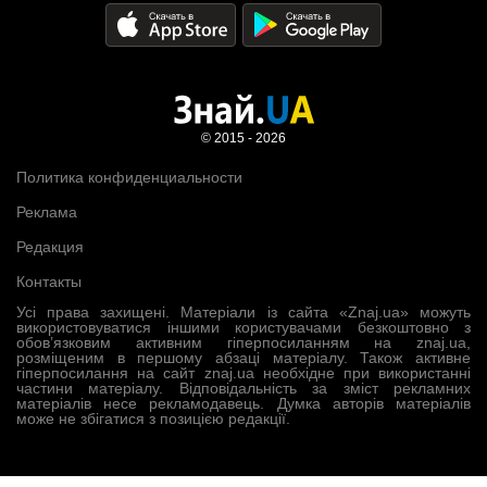
© 2015 - 2026
Политика конфиденциальности
Реклама
Редакция
Контакты
Усі права захищені. Матеріали із сайта «Znaj.ua» можуть
використовуватися іншими користувачами безкоштовно з
обов’язковим активним гіперпосиланням на znaj.ua,
розміщеним в першому абзаці матеріалу. Також активне
гіперпосилання на сайт znaj.ua необхідне при використанні
частини матеріалу. Відповідальність за зміст рекламних
матеріалів несе рекламодавець. Думка авторів матеріалів
може не збігатися з позицією редакції.