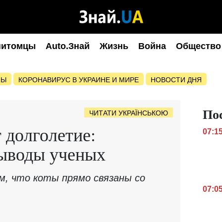
питомцы
Auto.Знай
Жизнь
Война
Общество
НЫ
КОРОНАВИРУС В УКРАИНЕ И МИРЕ
НОВОСТИ ДНЯ
По
ЧИТАТИ УКРАЇНСЬКОЮ
 долголетие:
07:1
ыводы ученых
м, что коты прямо связаны со
07:0