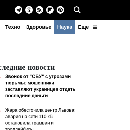
Техно
Здоровье
Наука
Еще
следние новости
Звонок от "СБУ" с угрозами
5
тюрьмы: мошенники
заставляют украинцев отдать
последние деньги
Жара обесточила центр Львова:
5
авария на сети 110 кВ
остановила трамваи и
троллейбусы