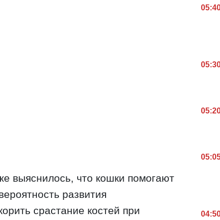
05:4
05:3
05:2
05:0
же выяснилось, что кошки помогают
вероятность развития
корить срастание костей при
04:5