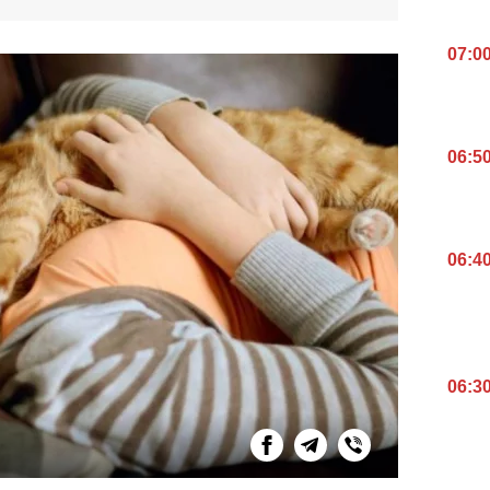
07:0
06:5
06:4
06:3