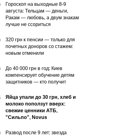
Гороскоп на выходные 8-9
0
августа: Тельцам — деньги,
Ракам — любовь, а двум знакам
лучше не ссориться
320 грн к пенсии — только для
0
почетных доноров со стажем:
новым отменили
До 40 000 грн в год: Киев
0
компенсирует обучение детям
защитников — кто получит
Яйца упали до 30 грн, хлеб и
5
молоко поползут вверх:
свежие ценники АТБ,
"Сильпо", Novus
Развод после 9 лет: звезда
0