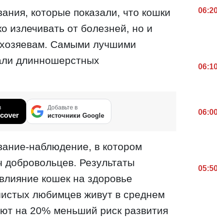
06:2
ания, которые показали, что кошки
о излечивать от болезней, но и
 хозяевам. Самыми лучшими
али длинношерстных
06:1
в
Добавьте в
06:0
cover
источники Google
вание-наблюдение, в котором
ч добровольцев. Результаты
05:5
влияние кошек на здоровье
шистых любимцев живут в среднем
еют на 20% меньший риск развития