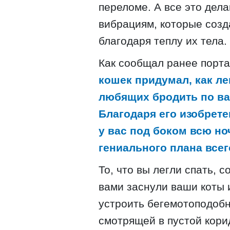
переломе. А все это де
вибрациям, которые созд
благодаря теплу их тела.
Как сообщал ранее порта
кошек придумал, как ле
любящих бродить по ва
Благодаря его изобрет
у вас под боком всю но
гениального плана всег
То, что вы легли спать, с
вами заснули ваши коты 
устроить бегемотоподоб
смотрящей в пустой корид