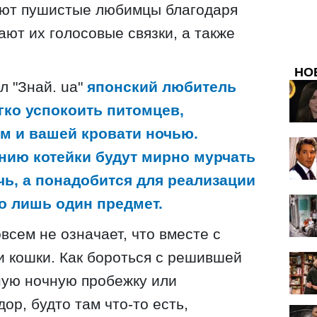
лают пушистые любимцы благодаря
ают их голосовые связки, а также
НО
л "Знай. ua"
японский любитель
гко успокоить питомцев,
м и вашей кровати ночью.
ению котейки будут мирно мурчать
чь, а понадобится для реализации
о лишь один предмет.
овсем не означает, что вместе с
и кошки. Как бороться с решившей
ную ночную пробежку или
ор, будто там что-то есть,