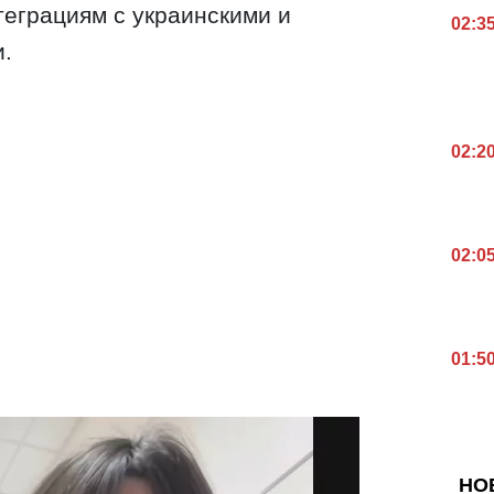
еграциям с украинскими и
02:3
.
02:2
02:0
01:5
НО