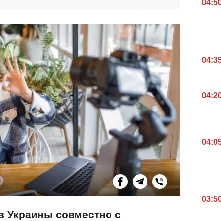
04:5
04:3
04:2
04:0
03:5
в Украины совместно с