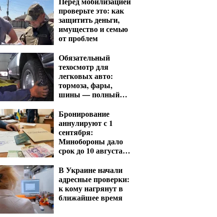
Перед мобилизацией
проверьте это: как
защитить деньги,
имущество и семью
от проблем
Обязательный
техосмотр для
легковых авто:
тормоза, фары,
шины — полный
список проверок
Бронирование
аннулируют с 1
сентября:
Минобороны дало
срок до 10 августа
для критических
предприятий
В Украине начали
адресные проверки:
к кому нагрянут в
ближайшее время