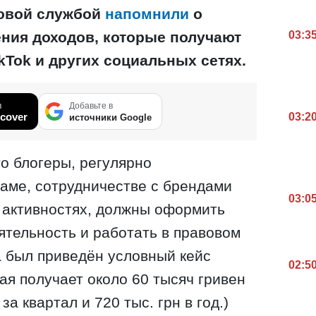
говой службой
напомнили
о
ния доходов, которые получают
03:3
ikTok и других социальных сетях.
в
Добавьте в
cover
03:2
источники Google
то блогеры, регулярно
аме, сотрудничестве с брендами
03:0
 активностях, должны оформить
тельность и работать в правовом
а был приведён условный кейс
02:5
ая получает около 60 тысяч гривен
за квартал и 720 тыс. грн в год.)