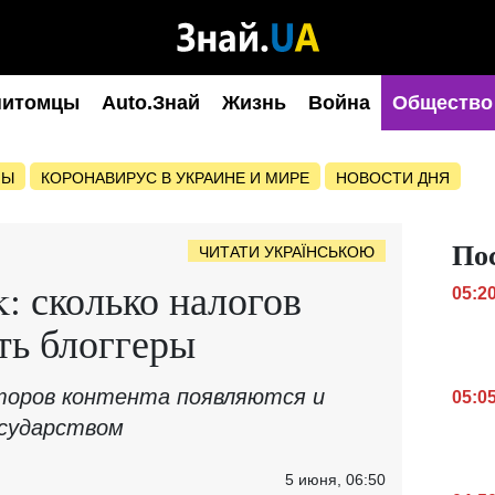
питомцы
Auto.Знай
Жизнь
Война
Общество
НЫ
КОРОНАВИРУС В УКРАИНЕ И МИРЕ
НОВОСТИ ДНЯ
По
ЧИТАТИ УКРАЇНСЬКОЮ
: сколько налогов
05:2
ть блоггеры
торов контента появляются и
05:0
осударством
5 июня, 06:50