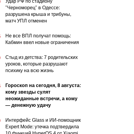
Удар РФ по стадиону
0
"Черноморец" в Одессе:
разрушена крыша и трибуны,
матч УПЛ отменен
Не все ВПЛ получат помощь:
5
Кабмин ввел новые ограничения
Стыд из детства: 7 родительских
0
уроков, которые разрушают
психику на всю жизнь
Гороскоп на сегодня, 8 августа:
5
кому звезды сулят
неожиданные встречи, а кому
— денежную удачу
Интерфейс Glass и ИИ-помощник
0
Expert Mode: утечка подтвердила
10 функций HyperOS 4 от Xiaomi