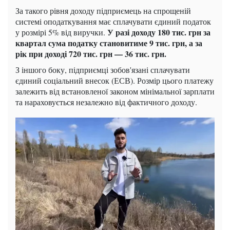
За такого рівня доходу підприємець на спрощеній
системі оподаткування має сплачувати єдиний податок
У разі доходу 180 тис. грн за
у розмірі 5% від виручки.
квартал сума податку становитиме 9 тис. грн, а за
рік при доході 720 тис. грн — 36 тис. грн.
З іншого боку, підприємці зобов'язані сплачувати
єдиний соціальний внесок (ЕСВ). Розмір цього платежу
залежить від встановленої законом мінімальної зарплати
та нараховується незалежно від фактичного доходу.