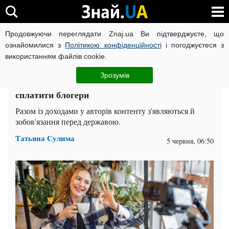
Продовжуючи переглядати Znaj.ua Ви підтверджуєте, що
ВІЙНА РОСІЇ ПРОТИ УКРАЇНИ
КОРОНАВІРУС В УКРАЇНІ І
ознайомилися з
Політикою конфіденційності
і погоджуєтеся з
використанням файлів cookie.
Головна
Суспільство
ЧИТАТЬ НА РУССКОМ
Зрозумів
Податок на TikTok: скільки мають податків
сплатити блогери
Разом із доходами у авторів контенту з'являються й
зобов'язання перед державою.
Татьяна Сулима
5 червня, 06:50