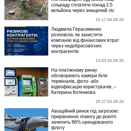
сільраду сплатити понад 2,5
мільйона через знищений ліс
15:17 04.08.26
Людмила Герасименко
розповіла, як захистити
компанію від фінансових втрат
через недобросовісних
контрагентів
14:03 04.08.26
На платіжному ринку
обговорюють камери біля
терміналів, фото- або
відеофіксацію користувачів, –
Катерина Котенкова
20:27 03.08.26
Авіаційний ринок під загрозою:
прирівняння лізингу до роялті
зачепить 86% орендованого
флоту