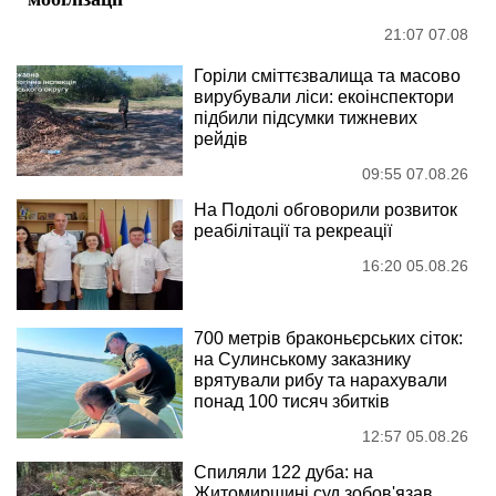
21:07 07.08
Горіли сміттєзвалища та масово
вирубували ліси: екоінспектори
підбили підсумки тижневих
рейдів
09:55 07.08.26
На Подолі обговорили розвиток
реабілітації та рекреації
16:20 05.08.26
700 метрів браконьєрських сіток:
на Сулинському заказнику
врятували рибу та нарахували
понад 100 тисяч збитків
12:57 05.08.26
Спиляли 122 дуба: на
Житомирщині суд зобов'язав