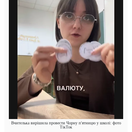
Вчителька вирішила провести Чорну п'ятницю у школі: фото
ТікТок