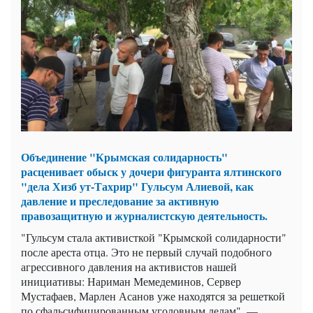
Объединение "Крымская солидарность"
расценивает обыск у дочери фигуранта ялтинского
"дела Хизб ут-Тахрир" Гульсум Алиевой, как
давление и преследование за активную
правозащитную и журналистскую деятельность.
"Гульсум стала активисткой "Крымской солидарности"
после ареста отца. Это не первый случай подобного
агрессивного давления на активистов нашей
инициативы: Нариман Мемедеминов, Сервер
Мустафаев, Марлен Асанов уже находятся за решеткой
по сфальсифицированным уголовным делам", —