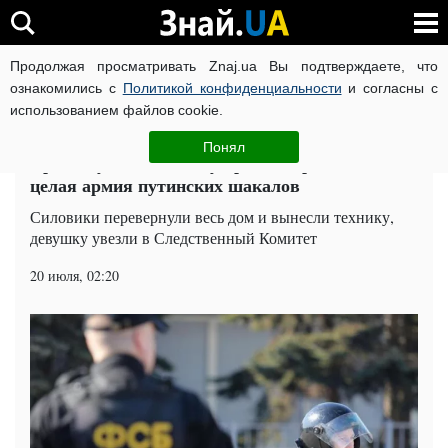
Продолжая просматривать Znaj.ua Вы подтверждаете, что
ВОЙНА РОССИИ ПРОТИВ УКРАИНЫ
КОРОНАВИРУС В 
ознакомились с
Политикой конфиденциальности
и согласны с
использованием файлов cookie.
Главная
Общество
ЧИТАТИ УКРАЇНСЬКОЮ
Понял
Крымскую активистку пришла арестовывать
целая армия путинских шакалов
Силовики перевернули весь дом и вынесли технику,
девушку увезли в Следственный Комитет
20 июля, 02:20