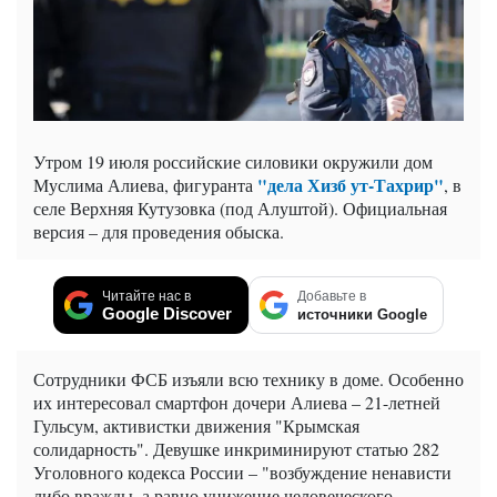
Утром 19 июля российские силовики окружили дом
"дела Хизб ут-Тахрир"
Муслима Алиева, фигуранта
, в
селе Верхняя Кутузовка (под Алуштой). Официальная
версия – для проведения обыска.
Читайте нас в
Добавьте в
Google Discover
источники Google
Сотрудники ФСБ изъяли всю технику в доме. Особенно
их интересовал смартфон дочери Алиева – 21-летней
Гульсум, активистки движения "Крымская
солидарность". Девушке инкриминируют статью 282
Уголовного кодекса России – "возбуждение ненависти
либо вражды, а равно унижение человеческого