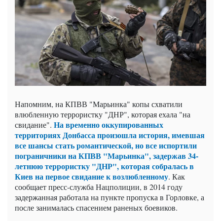
Напомним, на КПВВ "Марьинка" копы схватили
влюбленную террористку "ДНР", которая ехала "на
На временно оккупированных
свидание".
территориях Донбасса произошла история, имевшая
все шансы стать романтической, но все испортили
пограничники на КПВВ "Марьинка", задержав 34-
летнюю террористку "ДНР", которая собралась в
Киев на первое свидание к возлюбленному
. Как
сообщает пресс-служба Нацполиции, в 2014 году
задержанная работала на пункте пропуска в Горловке, а
после занималась спасением раненых боевиков.