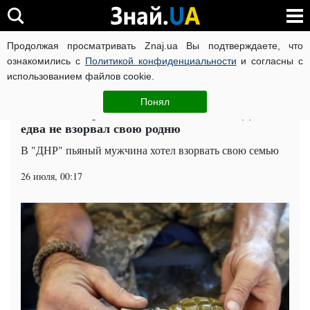
Продолжая просматривать Znaj.ua Вы подтверждаете, что
ВОЙНА РОССИИ ПРОТИВ УКРАИНЫ
КОРОНАВИРУС В 
ознакомились с
Политикой конфиденциальности
и согласны с
использованием файлов cookie.
Главная
Общество
ЧИТАТИ УКРАЇНСЬКОЮ
Понял
Обезьяна с гранатой: пьяный боевик "ДНР"
едва не взорвал свою родню
В "ДНР" пьяный мужчина хотел взорвать свою семью
26 июля, 00:17