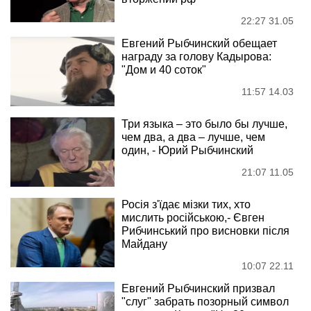
22:27 31.05
Евгений Рыбчинский обещает
награду за голову Кадырова:
"Дом и 40 соток"
11:57 14.03
Три языка – это было бы лучше,
чем два, а два – лучше, чем
один, - Юрий Рыбчинский
21:07 11.05
Росія з'їдає мізки тих, хто
мислить російською,- Євген
Рибчинський про висновки після
Майдану
10:07 22.11
Евгений Рыбчинский призвал
"слуг" забрать позорный символ