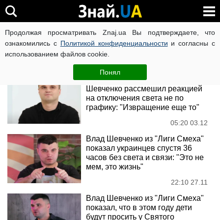
Лига смеха
Продолжая просматривать Znaj.ua Вы подтверждаете, что
ознакомились с
Политикой конфиденциальности
и согласны с
использованием файлов cookie.
Новости
Понял
Звезда "Лиги смеха" Влад
Шевченко рассмешил реакцией
на отключения света не по
графику: "Извращение еще то"
05:20 03.12
Влад Шевченко из "Лиги Смеха"
показал украинцев спустя 36
часов без света и связи: "Это не
мем, это жизнь"
22:10 27.11
Влад Шевченко из "Лиги Смеха"
показал, что в этом году дети
будут просить у Святого