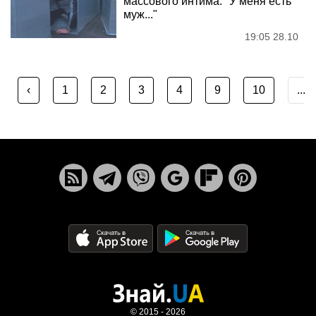
массового интима: "У меня есть
муж..."
19:05 28.10
‹
1
2
3
4
9
10
...
© 2015 - 2026