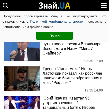
Лига смеха
Продолжая просматривать Znaj.ua Вы подтверждаете, что
ознакомились с
Политикой конфиденциальности
и согласны с
использованием файлов cookie.
Новости
Понял
Украинцы узнали, как умрет
путин после поездки Владимира
Зеленского в Изюм: "Мина?
Снайпер?"
08:35 17.09
Тренер "Лиги смеха" Игорь
Ласточкин показал, как россияне
панически боятся образования и
книг: "Рефлекс"
19:35 14.09
Юрий Ткач из "Квартал 95"
устроил зрелищный
танцевальный батл с Игорем