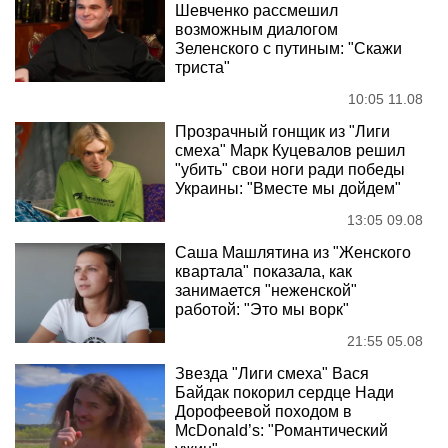
Шевченко рассмешил
возможным диалогом
Зеленского с путиным: "Скажи
триста"
10:05 11.08
Прозрачный гонщик из "Лиги
смеха" Марк Куцевалов решил
"убить" свои ноги ради победы
Украины: "Вместе мы дойдем"
13:05 09.08
Саша Машлятина из "Женского
квартала" показала, как
занимается "неженской"
работой: "Это мы ворк"
21:55 05.08
Звезда "Лиги смеха" Вася
Байдак покорил сердце Нади
Дорофеевой походом в
McDonald’s: "Романтический