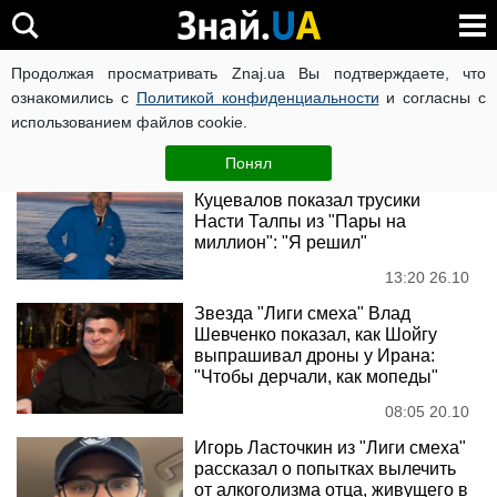
Лига смеха
Продолжая просматривать Znaj.ua Вы подтверждаете, что
ознакомились с
Политикой конфиденциальности
и согласны с
использованием файлов cookie.
Новости
Понял
Звезда "Лиги смеха" Марк
Куцевалов показал трусики
Насти Талпы из "Пары на
миллион": "Я решил"
13:20 26.10
Звезда "Лиги смеха" Влад
Шевченко показал, как Шойгу
выпрашивал дроны у Ирана:
"Чтобы дерчали, как мопеды"
08:05 20.10
Игорь Ласточкин из "Лиги смеха"
рассказал о попытках вылечить
от алкоголизма отца, живущего в