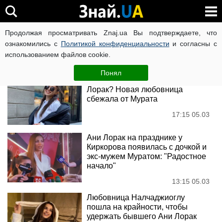
Мурат Налчаджиоглу
Продолжая просматривать Znaj.ua Вы подтверждаете, что
ознакомились с
Политикой конфиденциальности
и согласны с
использованием файлов cookie.
Новости
Понял
Месть за разбитое сердце
Лорак? Новая любовница
сбежала от Мурата
17:15 05.03
Ани Лорак на празднике у
Киркорова появилась с дочкой и
экс-мужем Муратом: "Радостное
начало"
13:15 05.03
Любовница Налчаджиоглу
пошла на крайности, чтобы
удержать бывшего Ани Лорак