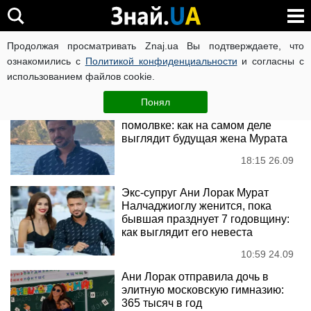
Мурат Налчаджиоглу
Продолжая просматривать Znaj.ua Вы подтверждаете, что
ознакомились с
Политикой конфиденциальности
и согласны с
использованием файлов cookie.
Новости
Понял
Бывший Ани Лорак объявил о
помолвке: как на самом деле
выглядит будущая жена Мурата
18:15 26.09
Экс-супруг Ани Лорак Мурат
Налчаджиоглу женится, пока
бывшая празднует 7 годовщину:
как выглядит его невеста
10:59 24.09
Ани Лорак отправила дочь в
элитную московскую гимназию:
365 тысяч в год