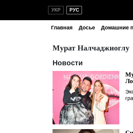
УКР
РУС
Главная
Досье
Домашние 
Мурат Налчаджиоглу
Новости
Му
Ло
Эк
гр
Си