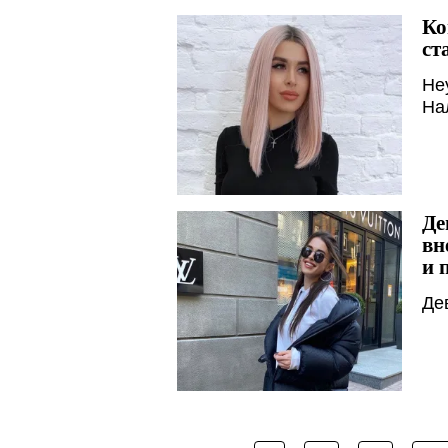
Ко
ст
Не
На
Де
вн
и 
Де