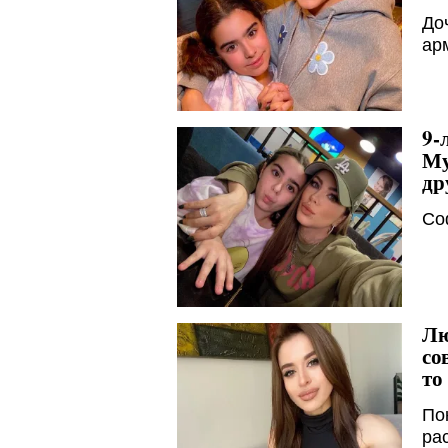
До
ар
9-
Му
др
Со
Лю
со
то
По
ра