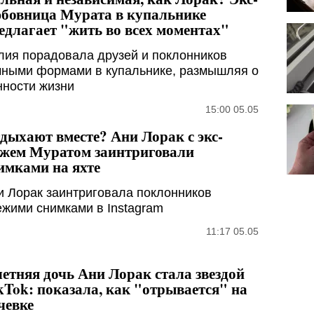
бовница Мурата в купальнике
едлагает "жить во всех моментах"
лия порадовала друзей и поклонников
чными формами в купальнике, размышляя о
нности жизни
15:00 05.05
дыхают вместе? Ани Лорак с экс-
жем Муратом заинтриговали
имками на яхте
и Лорак заинтриговала поклонников
ежими снимками в Instagram
11:17 05.05
летняя дочь Ани Лорак стала звездой
kTok: показала, как "отрывается" на
чевке