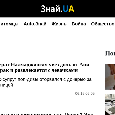
питомцы
Auto.Знай
Жизнь
Война
Общество
По
рат Налчаджиоглу увез дочь от Ани
рак и развлекается с девочками
с-супруг поп-дивы оторвался с дочерью за
аницей
06:15 06.05
льная и независимая, как Лорак? Экс-