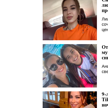
лю
пр
Ли
со
це
От
му
сн
Ан
св
9-
Ti
но