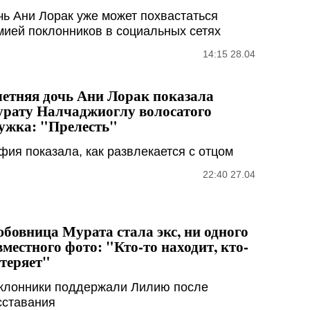
чь Ани Лорак уже может похвастаться
мией поклонников в социальных сетях
14:15 28.04
летняя дочь Ани Лорак показала
рату Налчаджиоглу волосатого
ужка: "Прелесть"
фия показала, как развлекается с отцом
22:40 27.04
бовница Мурата стала экс, ни одного
вместного фото: "Кто-то находит, кто-
 теряет"
клонники поддержали Лилию после
сставания