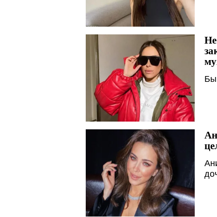
Не
за
му
Бы
Ан
це
Ан
до