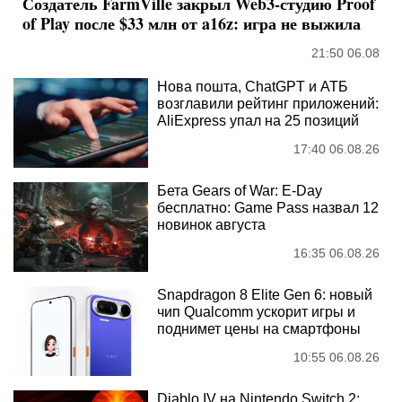
Создатель FarmVille закрыл Web3-студию Proof
of Play после $33 млн от a16z: игра не выжила
21:50 06.08
Нова пошта, ChatGPT и АТБ
возглавили рейтинг приложений:
AliExpress упал на 25 позиций
17:40 06.08.26
Бета Gears of War: E-Day
бесплатно: Game Pass назвал 12
новинок августа
16:35 06.08.26
Snapdragon 8 Elite Gen 6: новый
чип Qualcomm ускорит игры и
поднимет цены на смартфоны
10:55 06.08.26
Diablo IV на Nintendo Switch 2: