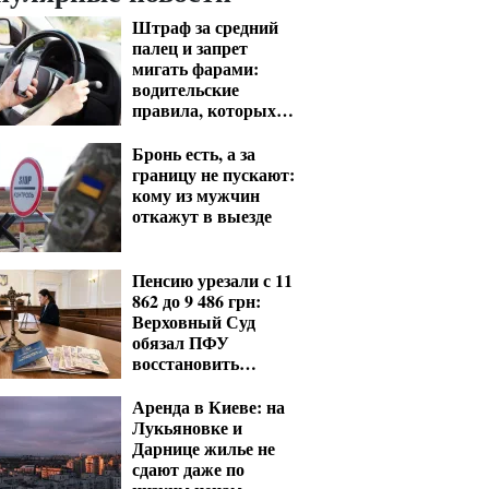
Штраф за средний
палец и запрет
мигать фарами:
водительские
правила, которых
нет в ПДД
Бронь есть, а за
границу не пускают:
кому из мужчин
откажут в выезде
Пенсию урезали с 11
862 до 9 486 грн:
Верховный Суд
обязал ПФУ
восстановить
выплаты
Аренда в Киеве: на
Лукьяновке и
Дарнице жилье не
сдают даже по