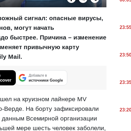
вожный сигнал: опасные вирусы,
ов, могут начать
23:5
здо быстрее. Причина – изменение
изменяет привычную карту
23:5
ly Mail.
в
Добавьте в
cover
источники Google
23:3
ошел на круизном лайнере MV
о-Верде. На борту зафиксировали
23:2
о данным Всемирной организации
ьшей мере шесть человек заболели,