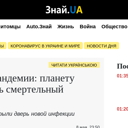
питомцы
Auto.Знай
Жизнь
Война
Общество
НЫ
КОРОНАВИРУС В УКРАИНЕ И МИРЕ
НОВОСТИ ДНЯ
По
ЧИТАТИ УКРАЇНСЬКОЮ
андемии: планету
01:3
ь смертельный
01:2
ыли дверь новой инфекции
8 мая, 23:50