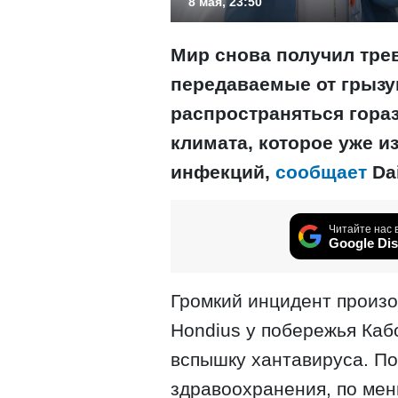
8 мая, 23:50
Мир снова получил тре
передаваемые от грызун
распространяться гора
климата, которое уже 
инфекций,
сообщает
Dai
Читайте нас 
Google Dis
Громкий инцидент произ
Hondius у побережья Каб
вспышку хантавируса. П
здравоохранения, по мен