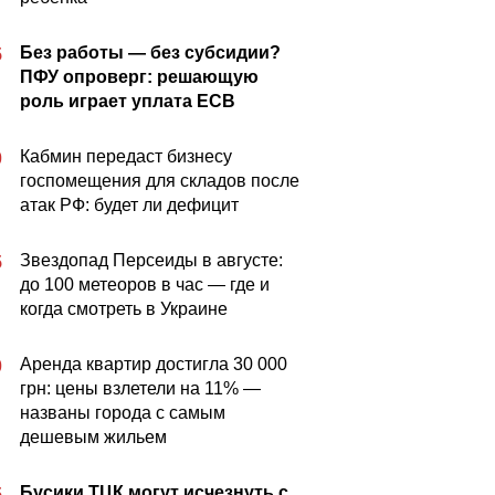
Без работы — без субсидии?
5
ПФУ опроверг: решающую
роль играет уплата ЕСВ
Кабмин передаст бизнесу
0
госпомещения для складов после
атак РФ: будет ли дефицит
Звездопад Персеиды в августе:
5
до 100 метеоров в час — где и
когда смотреть в Украине
Аренда квартир достигла 30 000
0
грн: цены взлетели на 11% —
названы города с самым
дешевым жильем
Бусики ТЦК могут исчезнуть с
5