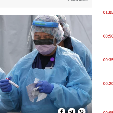
01:0
00:5
00:3
00:2
00:0