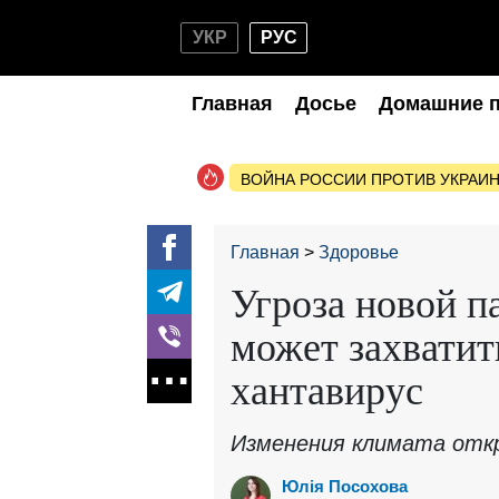
УКР
РУС
Главная
Досье
Домашние 
ВОЙНА РОССИИ ПРОТИВ УКРАИ
Главная
Здоровье
Угроза новой п
может захватит
хантавирус
Изменения климата откр
Юлія Посохова