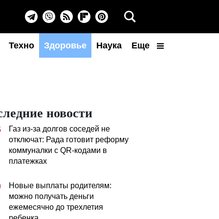
Техно
Здоровье
Наука
Еще
следние новости
Газ из-за долгов соседей не
5
отключат: Рада готовит реформу
коммуналки с QR-кодами в
платежках
Новые выплаты родителям:
0
можно получать деньги
ежемесячно до трехлетия
ребенка