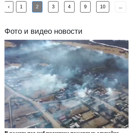
‹
1
2
3
4
9
10
...
Фото и видео новости
В россии под наблюдением пожарных случайно