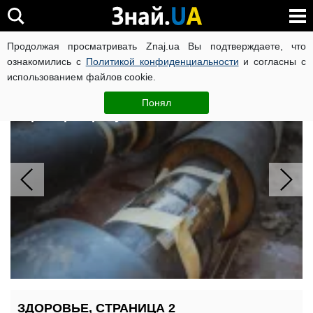
Продолжая просматривать Znaj.ua Вы подтверждаете, что
ВОЙНА РОССИИ ПРОТИВ УКРАИНЫ
КОРОНАВИРУС В 
ознакомились с
Политикой конфиденциальности
и согласны с
использованием файлов cookie.
280 зданий на Теремках не останутся
без тепла зимой: "Киевтеплоэнерго"
Понял
строит резервную сеть
ЗДОРОВЬЕ, СТРАНИЦА 2