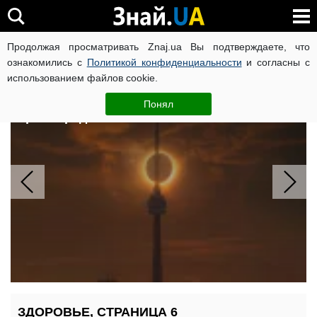
Продолжая просматривать Znaj.ua Вы подтверждаете, что
ВОЙНА РОССИИ ПРОТИВ УКРАИНЫ
КОРОНАВИРУС В 
ознакомились с
Политикой конфиденциальности
и согласны с
использованием файлов cookie.
Солнечное затмение в августе:
астролог назвала дни, когда нельзя
Понял
брать кредиты и жениться
ЗДОРОВЬЕ, СТРАНИЦА 6