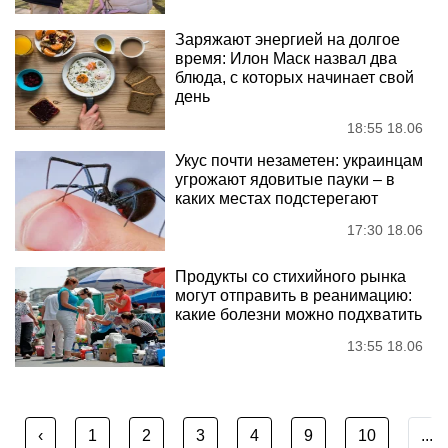
Заряжают энергией на долгое
время: Илон Маск назвал два
блюда, с которых начинает свой
день
18:55 18.06
Укус почти незаметен: украинцам
угрожают ядовитые пауки – в
каких местах подстерегают
17:30 18.06
Продукты со стихийного рынка
могут отправить в реанимацию:
какие болезни можно подхватить
13:55 18.06
‹
1
2
3
4
9
10
...