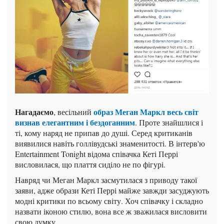
Нагадаємо
образ Меган Маркл весь світ
, весільний
визнав елегантним і бездоганним
. Проте знайшлися і
ті, кому наряд не припав до душі. Серед критиканів
виявилися навіть голлівудські знаменитості. В інтерв'ю
Entertainment Tonight відома співачка Кеті Перрі
висловилася, що плаття сиділо не по фігурі.
Навряд чи Меган Маркл засмутилася з приводу такої
заяви, адже образи Кеті Перрі майже завжди засуджують
модні критики по всьому світу. Хоч співачку і складно
назвати іконою стилю, вона все ж зважилася висловити
свою думку.