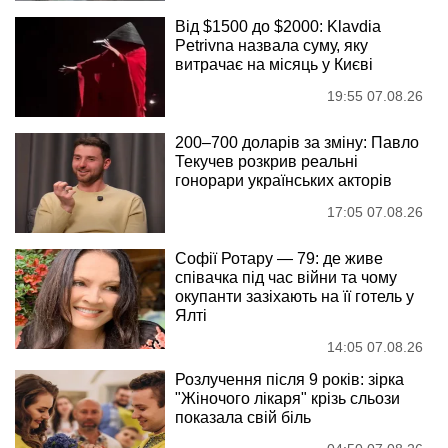
Від $1500 до $2000: Klavdia
Petrivna назвала суму, яку
витрачає на місяць у Києві
19:55 07.08.26
200–700 доларів за зміну: Павло
Текучев розкрив реальні
гонорари українських акторів
17:05 07.08.26
Софії Ротару — 79: де живе
співачка під час війни та чому
окупанти зазіхають на її готель у
Ялті
14:05 07.08.26
Розлучення після 9 років: зірка
"Жіночого лікаря" крізь сльози
показала свій біль