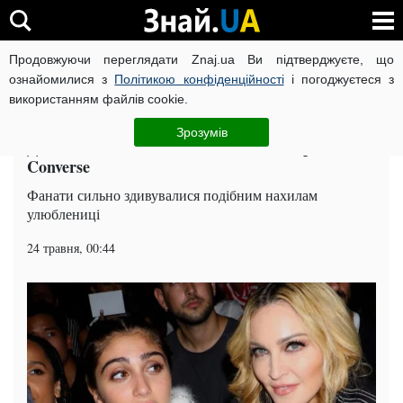
Продовжуючи переглядати Znaj.ua Ви підтверджуєте, що
ВІЙНА РОСІЇ ПРОТИ УКРАЇНИ
КОРОНАВІРУС В УКРАЇНІ І
ознайомилися з
Політикою конфіденційності
і погоджуєтеся з
використанням файлів cookie.
Головна
Шоу-бізнес
ЧИТАТЬ НА РУССКОМ
Зрозумів
Дочка Мадонни показала свої хащі в рекламі
Converse
Фанати сильно здивувалися подібним нахилам
улюблениці
24 травня, 00:44