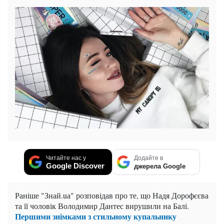
Читайте нас у
Додайте в
Google Discover
джерела Google
Раніше "Знай.uа" розповідав про те, що Надя Дорофєєва
та її чоловік Володимир Дантес вирушили на Балі.
Першими знімками з стильному купальнику