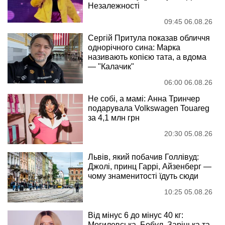
Незалежності
09:45 06.08.26
Сергій Притула показав обличчя
однорічного сина: Марка
називають копією тата, а вдома
— "Калачик"
06:00 06.08.26
Не собі, а мамі: Анна Тринчер
подарувала Volkswagen Touareg
за 4,1 млн грн
20:30 05.08.26
Львів, який побачив Голлівуд:
Джолі, принц Гаррі, Айзенберг —
чому знаменитості їдуть сюди
10:25 05.08.26
Від мінус 6 до мінус 40 кг:
Могилевська, Бобул, Заріцька та