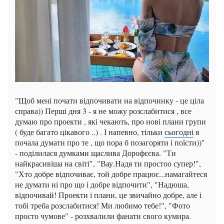
"Щоб мені почати відпочивати на відпочинку - це ціла
справа)) Перші дня 3 - я не можу розслабитися , все
думаю про проекти , які чекають, про нові плани групи
( буде багато цікавого ..) . І напевно, тільки
сьогодні
я
почала думати про те , що пора б позагоряти і поїсти))"
- поділилася думками щаслива Дорофєєва. "Ти
найкрасивіша на світі", "Вау.Надя ти простоо супер!",
"Хто добре відпочиває, той добре працює...намагайтеся
не думати ні про що і добре відпочити", "Надюша,
відпочивай! Проекти і плани, це звичайно добре, але і
тобі треба розслабитися! Ми любимо тебе!", "Фото
просто чумове" - розхвалили фанати свого кумира.