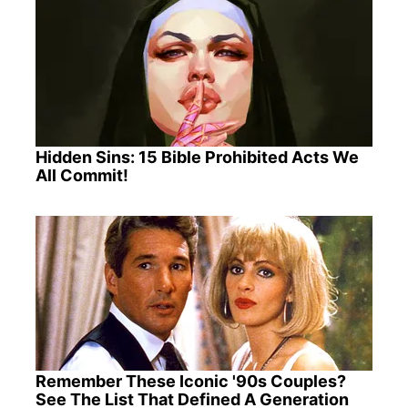
Hidden Sins: 15 Bible Prohibited Acts We
All Commit!
Remember These Iconic '90s Couples?
See The List That Defined A Generation