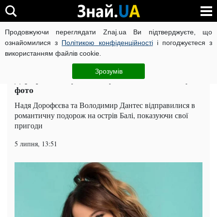
Продовжуючи переглядати Znaj.ua Ви підтверджуєте, що
ВІЙНА РОСІЇ ПРОТИ УКРАЇНИ
КОРОНАВІРУС В УКРАЇНІ І
ознайомилися з
Політикою конфіденційності
і погоджуєтеся з
використанням файлів cookie.
Головна
Шоу-бізнес
ЧИТАТЬ НА РУССКОМ
Зрозумів
Дорофєєва в купальнику показала вид ззаду:
фото
Надя Дорофєєва та Володимир Дантес відправилися в
романтичну подорож на острів Балі, показуючи свої
пригоди
5 липня, 13:51