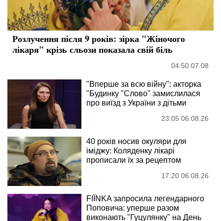
Розлучення після 9 років: зірка "Жіночого
лікаря" крізь сльози показала свій біль
04:50 07.08
"Вперше за всю війну": акторка
"Будинку "Слово" замислилася
про виїзд з України з дітьми
23:05 06.08.26
40 років носив окуляри для
іміджу: Коляденку лікарі
прописали їх за рецептом
17:20 06.08.26
FIÏNKA запросила легендарного
Поповича: уперше разом
виконають "Гуцулянку" на День