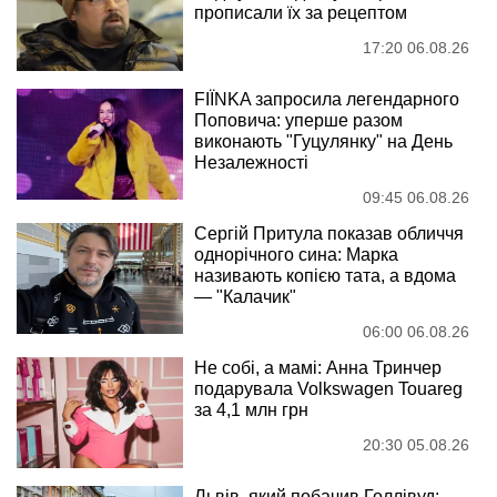
прописали їх за рецептом
17:20 06.08.26
FIÏNKA запросила легендарного
Поповича: уперше разом
виконають "Гуцулянку" на День
Незалежності
09:45 06.08.26
Сергій Притула показав обличчя
однорічного сина: Марка
називають копією тата, а вдома
— "Калачик"
06:00 06.08.26
Не собі, а мамі: Анна Тринчер
подарувала Volkswagen Touareg
за 4,1 млн грн
20:30 05.08.26
Львів, який побачив Голлівуд: