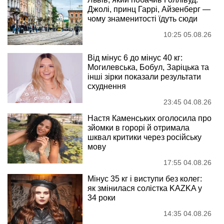
Джолі, принц Гаррі, Айзенберг —
чому знаменитості їдуть сюди
10:25 05.08.26
Від мінус 6 до мінус 40 кг:
Могилевська, Бобул, Заріцька та
інші зірки показали результати
схуднення
23:45 04.08.26
Настя Каменських оголосила про
зйомки в горорі й отримала
шквал критики через російську
мову
17:55 04.08.26
Мінус 35 кг і виступи без колег:
як змінилася солістка KAZKA у
34 роки
14:35 04.08.26