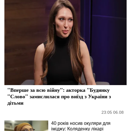
"Вперше за всю війну": акторка "Будинку
"Слово" замислилася про виїзд з України з
дітьми
23:05 06.08
40 років носив окуляри для
іміджу: Коляденку лікарі