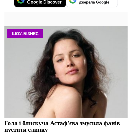
Google Discover
джерела Google
ШОУ-БІЗНЕС
Гола і блискуча Астаф'єва змусила фанів
пустити слинку