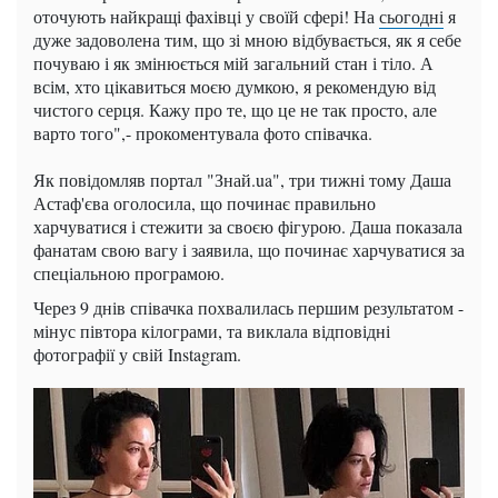
оточують найкращі фахівці у своїй сфері! На
сьогодні
я
дуже задоволена тим, що зі мною відбувається, як я себе
почуваю і як змінюється мій загальний стан і тіло. А
всім, хто цікавиться моєю думкою, я рекомендую від
чистого серця. Кажу про те, що це не так просто, але
варто того",- прокоментувала фото співачка.
Як повідомляв портал "Знай.ua", три тижні тому Даша
Астаф'єва оголосила, що починає правильно
харчуватися і стежити за своєю фігурою.
Даша показала
фанатам свою вагу і заявила, що починає харчуватися за
спеціальною програмою.
Через 9 днів співачка похвалилась першим результатом -
мінус півтора кілограми, та виклала відповідні
фотографії у свій Instagram.