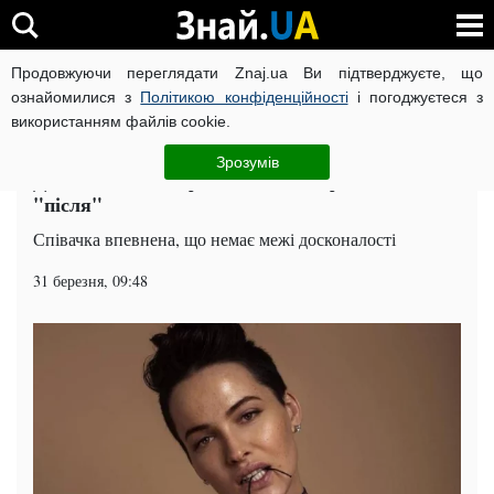
Продовжуючи переглядати Znaj.ua Ви підтверджуєте, що
ВІЙНА РОСІЇ ПРОТИ УКРАЇНИ
КОРОНАВІРУС В УКРАЇНІ І
ознайомилися з
Політикою конфіденційності
і погоджуєтеся з
використанням файлів cookie.
Головна
Шоу-бізнес
ЧИТАТЬ НА РУССКОМ
Зрозумів
Диво-дієта: Астаф’єва показала фото "до" і
"після"
Співачка впевнена, що немає межі досконалості
31 березня, 09:48