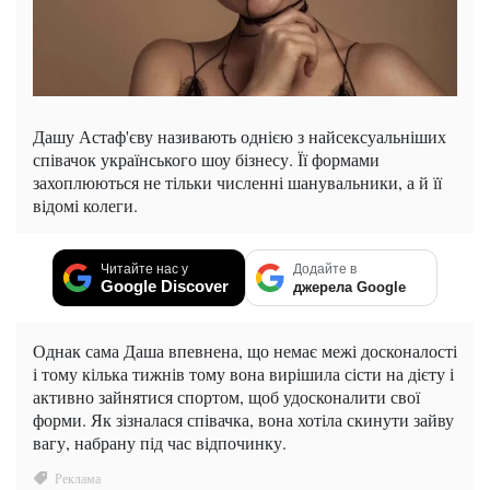
Дашу Астаф'єву називають однією з найсексуальніших
співачок українського шоу бізнесу.
Її формами
захоплюються не тільки численні шанувальники, а й її
відомі колеги.
Читайте нас у
Додайте в
Google Discover
джерела Google
Однак сама Даша впевнена, що немає межі досконалості
і тому кілька тижнів тому вона вирішила сісти на дієту і
активно зайнятися спортом, щоб удосконалити свої
форми. Як зізналася співачка, вона хотіла скинути зайву
вагу, набрану під час відпочинку.