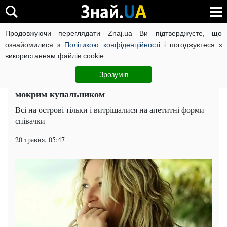
Продовжуючи переглядати Znaj.ua Ви підтверджуєте, що
ВІЙНА РОСІЇ ПРОТИ УКРАЇНИ
КОРОНАВІРУС В УКРАЇНІ І
ознайомилися з
Політикою конфіденційності
і погоджуєтеся з
використанням файлів cookie.
Головна
Шоу-бізнес
ЧИТАТЬ НА РУССКОМ
Зрозумів
Ірина Дубцова показала всім свої ягідки під
мокрим купальником
Всі на острові тільки і витріщалися на апетитні форми
співачки
20 травня, 05:47