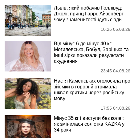
Львів, який побачив Голлівуд:
Джолі, принц Гаррі, Айзенберг —
чому знаменитості їдуть сюди
10:25 05.08.26
Від мінус 6 до мінус 40 кг:
Могилевська, Бобул, Заріцька та
інші зірки показали результати
схуднення
23:45 04.08.26
Настя Каменських оголосила про
зйомки в горорі й отримала
шквал критики через російську
мову
17:55 04.08.26
Мінус 35 кг і виступи без колег:
як змінилася солістка KAZKA у
34 роки