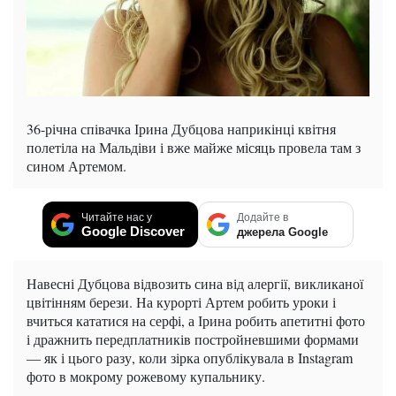
36-річна співачка Ірина Дубцова наприкінці квітня
полетіла на Мальдіви і вже майже місяць провела там з
сином Артемом.
Читайте нас у
Додайте в
Google Discover
джерела Google
Навесні Дубцова відвозить сина від алергії, викликаної
цвітінням берези. На курорті Артем робить уроки і
вчиться кататися на серфі, а Ірина робить апетитні фото
і дражнить передплатників постройневшими формами
— як і цього разу, коли зірка опублікувала в Instagram
фото в мокрому рожевому купальнику.