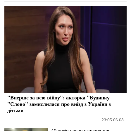
"Вперше за всю війну": акторка "Будинку
"Слово" замислилася про виїзд з України з
дітьми
23:05 06.08
40 років носив окуляри для