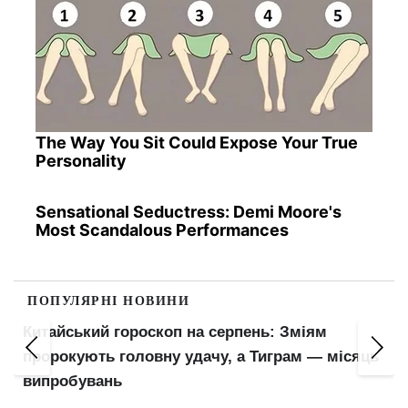
The Way You Sit Could Expose Your True
Personality
Sensational Seductress: Demi Moore's
Most Scandalous Performances
ПОПУЛЯРНІ НОВИНИ
Пенсіонери відчують прибавку в гаманцях:
ПФУ оновив важливий показник для
розрахунку виплат