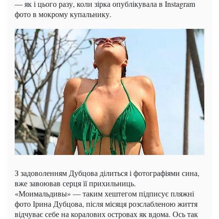
— як і цього разу, коли зірка опублікувала в Instagram
фото в мокрому купальнику.
З задоволенням Дубцова ділиться і фотографіями сина,
вже завоював серця її прихильниць.
«Моимальдивы» — таким хештегом підписує пляжні
фото Ірина Дубцова, після місяця розслабленою життя
відчуває себе на коралових островах як вдома. Ось так