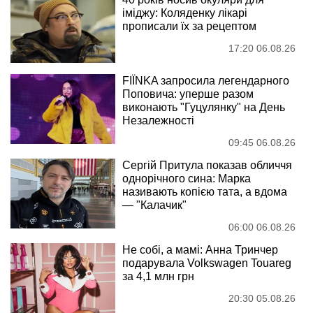
іміджу: Коляденку лікарі
прописали їх за рецептом
17:20 06.08.26
FIÏNKA запросила легендарного
Поповича: уперше разом
виконають "Гуцулянку" на День
Незалежності
09:45 06.08.26
Сергій Притула показав обличчя
однорічного сина: Марка
називають копією тата, а вдома
— "Калачик"
06:00 06.08.26
Не собі, а мамі: Анна Тринчер
подарувала Volkswagen Touareg
за 4,1 млн грн
20:30 05.08.26