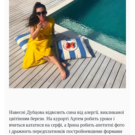
Навесні Дубцова відвозить сина від алергії, викликаної
цвітінням берези. На курорті Артем робить уроки і
вчиться кататися на серфі, а Ірина робить апетитні фото
і дражнить передплатників постройневшими формами