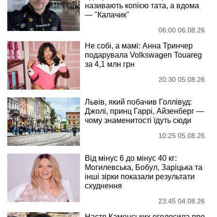
називають копією тата, а вдома
— "Калачик"
06:00 06.08.26
Не собі, а мамі: Анна Тринчер
подарувала Volkswagen Touareg
за 4,1 млн грн
20:30 05.08.26
Львів, який побачив Голлівуд:
Джолі, принц Гаррі, Айзенберг —
чому знаменитості їдуть сюди
10:25 05.08.26
Від мінус 6 до мінус 40 кг:
Могилевська, Бобул, Заріцька та
інші зірки показали результати
схуднення
23:45 04.08.26
Настя Каменських оголосила про