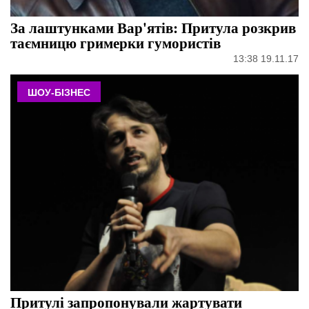
За лаштунками Вар'ятів: Притула розкрив
таємницю гримерки гумористів
13:38 19.11.17
ШОУ-БІЗНЕС
Притулі запропонували жартувати