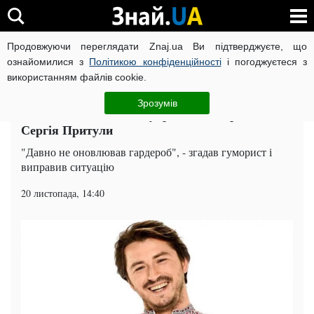
Продовжуючи переглядати Znaj.ua Ви підтверджуєте, що
ВІЙНА РОСІЇ ПРОТИ УКРАЇНИ
КОРОНАВІРУС В УКРАЇНІ І
ознайомилися з
Політикою конфіденційності
і погоджуєтеся з
використанням файлів cookie.
Головна
Шоу-бізнес
ЧИТАТЬ НА РУССКОМ
Зрозумів
Колекція вишиванок: український тренд від
Сергія Притули
"Давно не оновлював гардероб", - згадав гуморист і
виправив ситуацію
20 листопада, 14:40