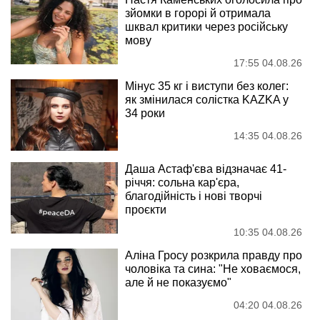
зйомки в горорі й отримала
шквал критики через російську
мову
17:55 04.08.26
Мінус 35 кг і виступи без колег:
як змінилася солістка KAZKA у
34 роки
14:35 04.08.26
Даша Астаф'єва відзначає 41-
річчя: сольна кар'єра,
благодійність і нові творчі
проєкти
10:35 04.08.26
Аліна Гросу розкрила правду про
чоловіка та сина: "Не ховаємося,
але й не показуємо"
04:20 04.08.26