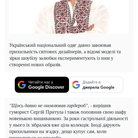
Український національний одяг давно завоював
прихильність світових дизайнерів, а відомі моделі та
зірки шоубізу залюбки експериментують із ним у
створенні нових образів.
Читайте нас у
Додайте в
Google Discover
джерела Google
"Щось давно не оновлював гардероб"
, - вирішив
гуморист Сергій Притула і також поповнив свою шафу
новенькою вишиванкою. За роки гастрольної діяльності
у нього їх зібралася вже ціла колекція. Іноді дарують
прихильники на згадку, дещо купує сам, коли
приходиться до вподоби.