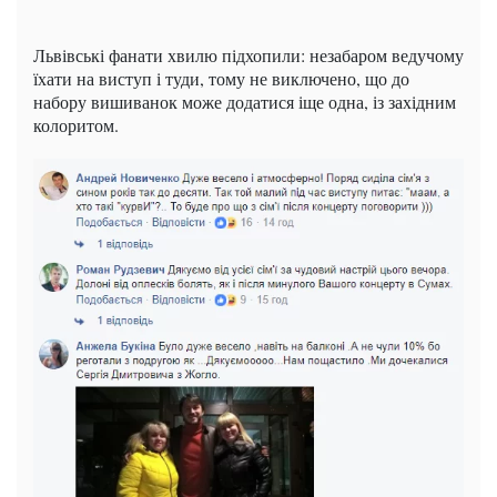
Львівські фанати хвилю підхопили: незабаром ведучому
їхати на виступ і туди, тому не виключено, що до
набору вишиванок може додатися іще одна, із західним
колоритом.