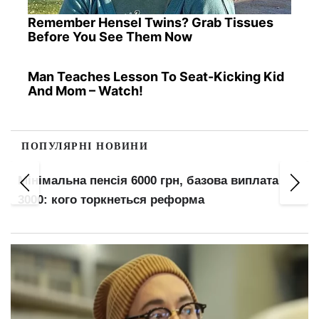
Remember Hensel Twins? Grab Tissues
Before You See Them Now
Man Teaches Lesson To Seat-Kicking Kid
And Mom – Watch!
ПОПУЛЯРНІ НОВИНИ
Венера переходить у Терези: 5 знаків Зодіаку
отримають удачу до вересня, а 3 — у зоні
ризику