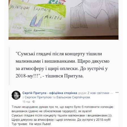
"Сумські глядачі після концерту тішили
малюнками і вишиванками. Щиро дякуємо
за атмосферу і щирі оплески. До зустрічі у
2018-му!!!", - тішився Притула.