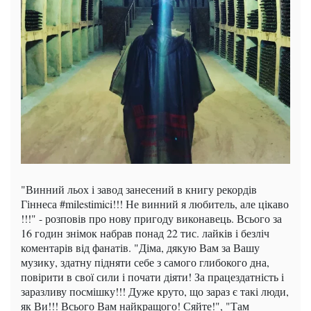
"Винний льох і завод занесений в книгу рекордів
Гіннеса #milestimici!!! Не винний я любитель, але цікаво
!!!" - розповів про нову пригоду виконавець. Всього за
16 годин знімок набрав понад 22 тис. лайків і безліч
коментарів від фанатів. "Діма, дякую Вам за Вашу
музику, здатну підняти себе з самого глибокого дна,
повірити в свої сили і почати діяти! За працездатність і
заразливу посмішку!!! Дуже круто, що зараз є такі люди,
як Ви!!! Всього Вам найкращого! Сяйте!", "Там