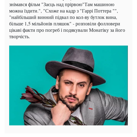
знімався фільм "Заєць над прірвою"Там машиною
можна їздити.", "Схоже на кадр з "Гаррі Поттера "",
"найбільший винний підвал по кол-ву бутлок вина,
більше 1,5 мільйонів пляшок" - розповіли фолловери
цікаві факти про погреб і подякували Монатіку за його
творчість.