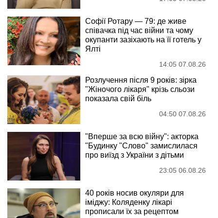
Софії Ротару — 79: де живе
співачка під час війни та чому
окупанти зазіхають на її готель у
Ялті
14:05 07.08.26
Розлучення після 9 років: зірка
"Жіночого лікаря" крізь сльози
показала свій біль
04:50 07.08.26
"Вперше за всю війну": акторка
"Будинку "Слово" замислилася
про виїзд з України з дітьми
23:05 06.08.26
40 років носив окуляри для
іміджу: Коляденку лікарі
прописали їх за рецептом