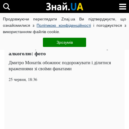
Продовжуючи переглядати Znaj.ua Ви підтверджуєте, що
ВІЙНА РОСІЇ ПРОТИ УКРАЇНИ
КОРОНАВІРУС В УКРАЇНІ І
ознайомилися з
Політикою конфіденційності
і погоджуєтеся з
використанням файлів cookie.
Головна
Шоу-бізнес
ЧИТАТЬ НА РУССКОМ
Зрозумів
Монатік спустився під землю Молдавії заради
алкоголю: фото
Дмитро Монатік обожнює подорожувати і ділитися
враженнями зі своїми фанатами
25 червня, 18:36