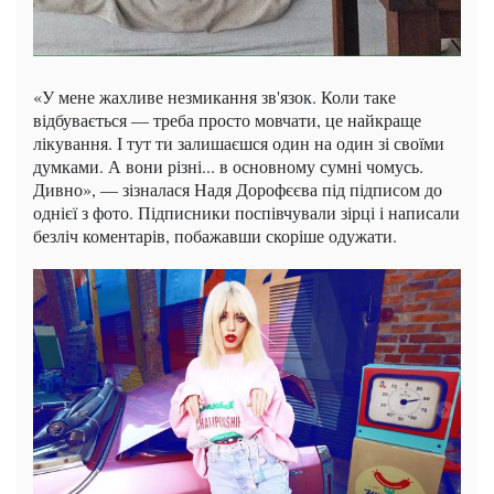
«У мене жахливе незмикання зв'язок. Коли таке
відбувається — треба просто мовчати, це найкраще
лікування. І тут ти залишаєшся один на один зі своїми
думками. А вони різні... в основному сумні чомусь.
Дивно», — зізналася Надя Дорофєєва під підписом до
однієї з фото. Підписники поспівчували зірці і написали
безліч коментарів, побажавши скоріше одужати.