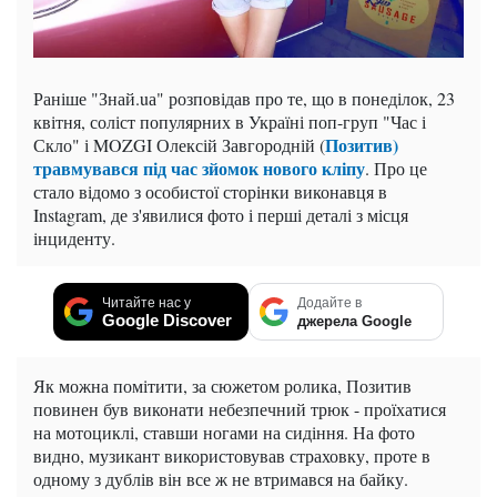
Раніше "Знай.uа" розповідав про те, що в понеділок, 23
квітня, соліст популярних в Україні поп-груп "Час і
Позитив)
Скло" і MOZGI Олексій Завгородній (
травмувався під час зйомок нового кліпу
. Про це
стало відомо з особистої сторінки виконавця в
Instagram, де з'явилися фото і перші деталі з місця
інциденту.
Читайте нас у
Додайте в
Google Discover
джерела Google
Як можна помітити, за сюжетом ролика, Позитив
повинен був виконати небезпечний трюк - проїхатися
на мотоциклі, ставши ногами на сидіння. На фото
видно, музикант використовував страховку, проте в
одному з дублів він все ж не втримався на байку.