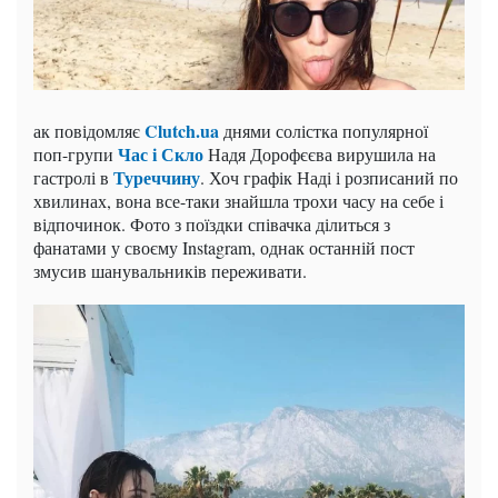
Clutch.ua
ак повідомляє
днями солістка популярної
Час і Скло
поп-групи
Надя Дорофєєва вирушила на
Туреччину
гастролі в
. Хоч графік Наді і розписаний по
хвилинах, вона все-таки знайшла трохи часу на себе і
відпочинок. Фото з поїздки співачка ділиться з
фанатами у своєму Instagram, однак останній пост
змусив шанувальників переживати.