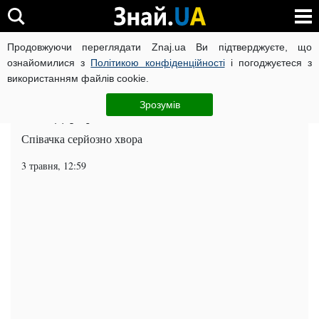
Продовжуючи переглядати Znaj.ua Ви підтверджуєте, що
ВІЙНА РОСІЇ ПРОТИ УКРАЇНИ
КОРОНАВІРУС В УКРАЇНІ І
ознайомилися з
Політикою конфіденційності
і погоджуєтеся з
використанням файлів cookie.
Головна
Шоу-бізнес
ЧИТАТЬ НА РУССКОМ
Зрозумів
Надя Дорофєєва більше не може співати
Співачка серйозно хвора
3 травня, 12:59