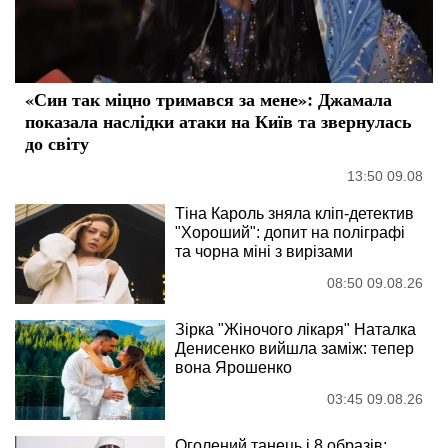
«Син так міцно тримався за мене»: Джамала
показала наслідки атаки на Київ та звернулась
до світу
13:50 09.08
Тіна Кароль зняла кліп-детектив
"Хороший": допит на поліграфі
та чорна міні з вирізами
08:50 09.08.26
Зірка "Жіночого лікаря" Наталка
Денисенко вийшла заміж: тепер
вона Ярошенко
03:45 09.08.26
Оголений танець і 8 образів: